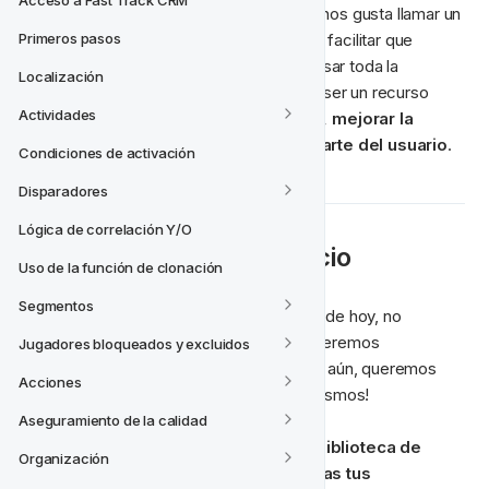
Acceso a Fast Track CRM
Este conjunto de documentos es lo que nos gusta llamar un 
Base de Conocimientos
. El objetivo es facilitar que 
Primeros pasos
usuarios de FT CRM
 entiendan cómo usar toda la 
Localización
fabulosa funcionalidad. Está destinado a ser un recurso 
Actividades
interno para 
ayudar a nuevos usuarios, mejorar la 
eficiencia
 y 
ayudar
la adopción por parte del usuario
. 
Condiciones de activación
Disparadores
Lógica de correlación Y/O
📖 
Acerca de Este Espacio
Uso de la función de clonación
Segmentos
En el mundo interconectado y acelerado de hoy, no 
queremos esperar a que nos ayuden. Queremos 
Jugadores bloqueados y excluidos
respuestas y las queremos ahora. ¡Mejor aún, queremos 
Acciones
descubrir las respuestas por nosotros mismos!
Aseguramiento de la calidad
Esta base de conocimientos es una biblioteca de 
Organización
autoservicio de información para todas tus 