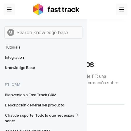
Tutorials
Integration
Base de Conocimientos
Knowledge Base
Bienvenido a la Base de Conocimientos de FT: una 
biblioteca en línea de autoservicio con información sobre 
FT CRM
FT CRM.
Bienvenido a Fast Track CRM
Descripción general del producto
Chat de soporte: Todo lo que necesitas 
🤝 Introducción 
saber