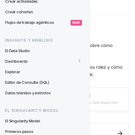
Crear actividades
Crear cohortes
Flujos de trabajo agénticos
 NEW! 
🚀 Empezando
INSIGHTS Y ANÁLISIS
Comienza con lo básico y aprende más sobre cómo 
El Data Studio
funciona Fast Track CRM.
Dashboards
Es importante entender cómo crear nuevos roles y cómo 
Explorar
configurar nuevos usuarios para comenzar.
Editor de Consulta (SQL)
Datos blandos y estrictos
Bienvenido a Fast Track CRM
/knowledge-base/ft-crm/welcome-to-fast-track-crm
EL SINGULARITY MODEL
El Singularity Model
Next
- FT CRM
Primeros pasos