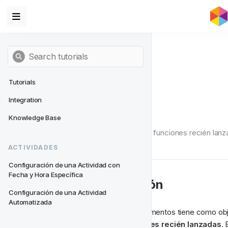
Tutorials
Integration
Tutoriales
Knowledge Base
Aprende más sobre las funciones recién lan
ACTIVIDADES
Configuración de una Actividad con 
Fecha y Hora Específica
🤝 Introducción
Configuración de una Actividad 
Automatizada
Este conjunto de documentos tiene como objeti
cómo usar las 
funciones recién lanzadas
. 