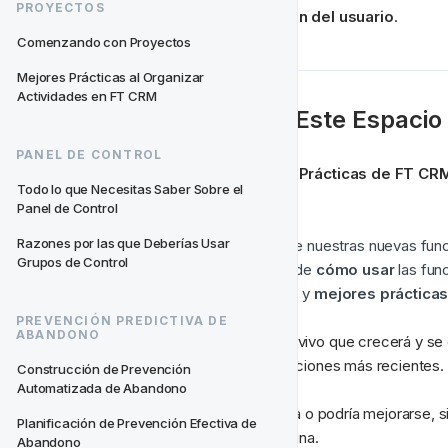
PROYECTOS
y 
ayudar
a la adopción del usuario
.
Comenzando con Proyectos
Mejores Prácticas al Organizar 
Actividades en FT CRM
📖 
Acerca de Este Espacio
PANEL DE CONTROL
Tutoriales y Mejores Prácticas de FT CR
Todo lo que Necesitas Saber Sobre el 
el fin de obtener;
Panel de Control
Razones por las que Deberías Usar 
Información
 sobre nuestras nuevas fun
Grupos de Control
Una comprensión de 
cómo usar
 las fun
Algunos 
consejos
 y 
mejores práctica
PREVENCIÓN PREDICTIVA DE 
ABANDONO
Este es un documento vivo que crecerá y se d
información y actualizaciones más recientes.
Construcción de Prevención 
Automatizada de Abandono
Si sientes que algo falta o podría mejorarse, 
Planificación de Prevención Efectiva de 
directamente en la página.
Abandono