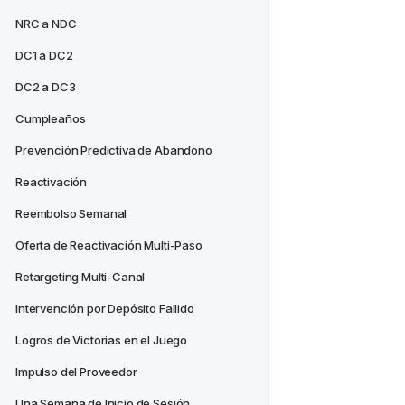
NRC a NDC
DC1 a DC2
DC2 a DC3
Cumpleaños
Prevención Predictiva de Abandono
Reactivación
Reembolso Semanal
Oferta de Reactivación Multi-Paso
Retargeting Multi-Canal
Intervención por Depósito Fallido
Logros de Victorias en el Juego
Impulso del Proveedor
Una Semana de Inicio de Sesión 