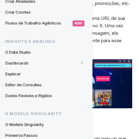
Criar Atividades
do jogador: novos jogos, funcionalidades, promoções, etc. 
Criar Coortes
Os jogadores podem seguir o CTA para uma URL de sua 
Fluxos de Trabalho Agênticos
 NEW! 
escolha ou fechar a mensagem clicando no X. Uma vez 
que o jogador tenha interagido com a mensagem, ela 
desaparecerá e não será exibida novamente para esse 
INSIGHTS E ANÁLISES
jogador. 
O Data Studio
Dashboards
Explorar
Editor de Consultas
Dados Flexíveis e Rígidos
O MODELO SINGULARITY
🔈 Shoutout
O Modelo Singularity
Primeiros Passos
Um 
shoutout de notificação no local
 é um pop-up que 