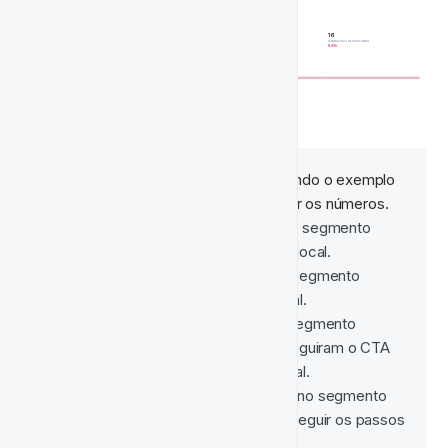
Entendendo os Números
: Usando o exemplo 
da imagem acima, vamos analisar os números.
Enviadas
: 424 jogadores no segmento 
receberam a notificação no local.
Abertas
: 124 jogadores no segmento 
abriram a notificação no local. 
Clicadas
: 16 jogadores no segmento 
clicaram em algum link ou seguiram o CTA 
dentro da notificação no local. 
Depositadas
: 16 jogadores no segmento 
fizeram um depósito, após seguir os passos 
acima.