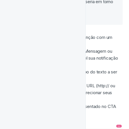
O tamanho ideal da imagem seria em torno 
de 
300x300px
.
Título da Notificação
: Chame a atenção com um 
título cativante para sua notificação.
Nome do Evento
: Selecione entre Mensagem ou 
Shoutout para determinar quão visível sua notificação 
será.
Mensagem da Notificação
: O corpo do texto a ser 
exibido abaixo do título.
Endereço do Link do CTA
: Insira a URL (http:// ou 
https://) para a qual você deseja redirecionar seus 
jogadores.
Texto do Botão CTA
: O texto apresentado no CTA 
para impulsionar o engajamento. 