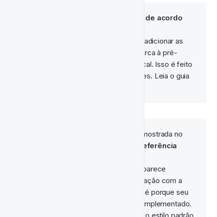
🎨   Estilize a pré-visualização de acordo 
com sua marca!
Com CSS você pode facilmente adicionar as 
cores, textos e estilos da sua marca à pré-
visualização da notificação no local. Isso é feito 
através de uma integração simples. Leia o guia 
de integração 
aqui
. 
Importante
: A pré-visualização mostrada no 
Fast Track CRM é apenas uma 
referência 
visual.
Se você notar que a notificação parece 
diferente no seu site em comparação com a 
pré-visualização, provavelmente é porque seu 
CSS personalizado ainda não foi implementado. 
O CSS no seu front-end substitui o estilo padrão, 