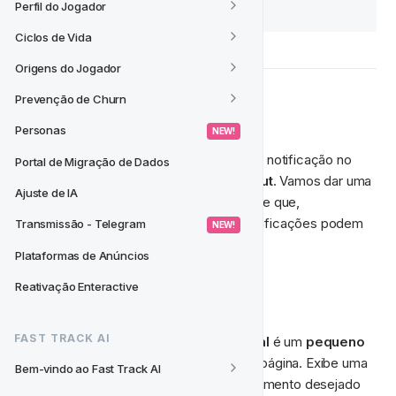
ainda seja válida. 
Perfil do Jogador
Ciclos de Vida
Origens do Jogador
Prevenção de Churn
Tipo de Notificações
Personas
 NEW! 
Você encontrará dois tipos diferentes de notificação no 
Portal de Migração de Dados
local no FT CRM: 
Mensagem
 e 
Shoutout
. Vamos dar uma 
Ajuste de IA
olhada nas diferenças entre elas. Observe que, 
dependendo da sua integração, suas notificações podem 
Transmissão - Telegram
 NEW! 
aparecer um pouco diferentes. 
Plataformas de Anúncios
Reativação Enteractive
💬 Mensagem
FAST TRACK AI
Um 
mensagem de notificação no local
 é um 
pequeno 
pop-up
 localizado no canto superior da página. Exibe uma 
Bem-vindo ao Fast Track AI
pequena mensagem divulgando o engajamento desejado 