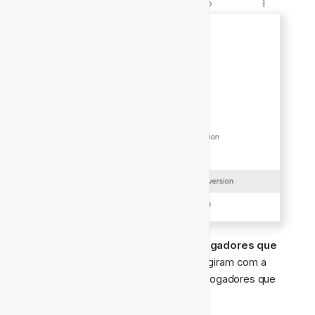
Aqui podemos 
rastrear o número de jogadores que 
receberam, abriram, clicaram
 e interagiram com a 
notificação no local, bem como aqueles jogadores que 
depositaram
.  