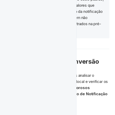
então até que seja aplicado, os valores que 
você inserir nos campos de ação da notificação 
(cores, fontes, layout, etc.) podem não 
aparecer exatamente como mostrados na pré-
visualização.
📈 Rastreamento de Conversão
Assim como com Email e SMS, podemos analisar o 
desempenho de nossas notificações no local e verificar os 
resultados em 
Funis de Conversão Rigorosos
encontrados no 
Relatório de
Conversão de Notificação 
a partir de uma atividade. 