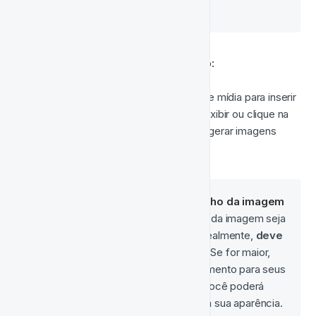
referência visual
.
Vamos percorrer cada campo obrigatório:
Imagem
: Navegue pela biblioteca de mídia para inserir 
qualquer imagem que você deseje exibir ou clique na 
Gerar Automaticamente
 aba para gerar imagens 
usando IA.
🖼️ 
Observação sobre o tamanho da imagem
É importante que o tamanho da imagem seja 
levado em consideração, idealmente, 
deve 
estar em torno de 500KB
. Se for maior, 
afetará o tempo de carregamento para seus 
jogadores e, se for menor, você poderá 