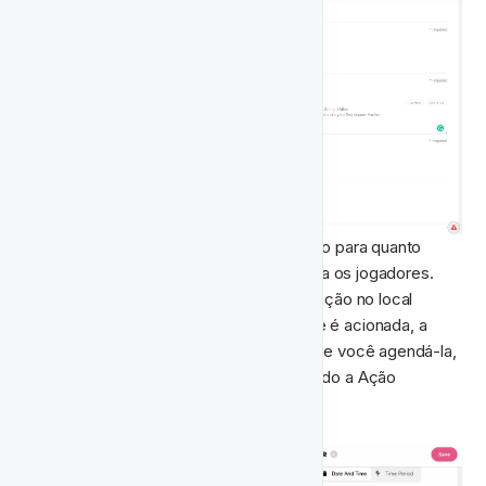
Expiração
: Defina uma data de expiração para quanto 
tempo a notificação ficará disponível para os jogadores. 
Observe que a expiração de uma notificação no local 
começa no momento em que a Atividade é acionada, a 
menos que você agende a notificação. Se você agendá-la, 
o contador de expiração começará quando a Ação 
Agendada for acionada.