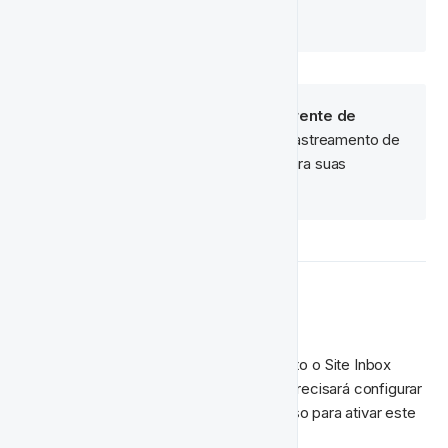
Nota
: Por favor, contate seu 
Gerente de 
Integração
 para garantir que o rastreamento de 
conversão esteja configurado para suas 
notificações no local. 
Como Começar
O FT CRM usa 
Pusher
 para suportar tanto o Site Inbox 
quanto as Notificações no Local. Você precisará configurar 
uma 
Pusher
 conta como o primeiro passo para ativar este 
canal de engajamento.