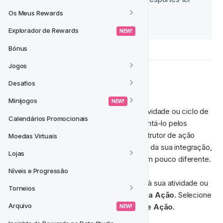
feito uma aposta. 
Os Meus Rewards
Explorador de Rewards
 NEW! 
Bónus
Jogos
⚙️ Configuração
Desafios
Minijogos
 NEW! 
Usar uma Notificação no Local na sua atividade ou ciclo de 
Calendários Promocionais
vida é bastante simples. Aqui vamos orientá-lo pelos 
passos e ver a que cada campo no construtor de ação 
Moedas Virtuais
corresponde. Observe que, dependendo da sua integração, 
Lojas
seu construtor de ação pode aparecer um pouco diferente. 
Níveis e Progressão
Primeiro, adicione um 
Grupo de Ações
 à sua atividade ou 
Torneios
ciclo de vida e selecione 
Adicionar Nova Ação
. Selecione 
Arquivo
Notificação no Site
 da lista de 
Tipos de Ação.
 NEW! 