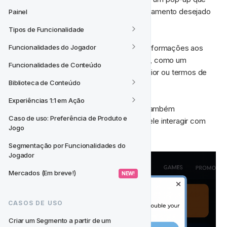
ocupa toda a página 
para exibir o engajamento desejado 
Painel
do jogador. 
Tipos de Funcionalidade
Aqui você tem espaço para exibir mais informações aos 
Funcionalidades do Jogador
jogadores e adicionar campos adicionais, como um 
Funcionalidades de Conteúdo
segundo botão de CTA, uma imagem maior ou termos de 
Biblioteca de Conteúdo
bônus.  
Experiências 1:1 em Ação
Assim como na mensagem, o shoutout também 
Caso de uso: Preferência de Produto e 
desaparecerá para o jogador assim que ele interagir com 
Jogo
ele.
Segmentação por Funcionalidades do 
Jogador
Mercados (Em breve!)
 NEW! 
CASOS DE USO
Criar um Segmento a partir de um 