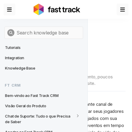
Tutorials
Integration
Notificações no Site
Knowledge Base
Quando se trata de aumentar o envolvimento, poucos 
canais são tão valiosos como os do seu site.
FT CRM
Bem-vindo ao Fast Track CRM
As Notificações no Local são um importante canal de 
Visão Geral do Produto
engajamento inbound que permite alcançar seus jogadores 
Chat de Suporte: Tudo o que Precisa 
no exato momento em que já estão engajados com sua 
de Saber
marca. Elas são acionadas por diversos eventos em tempo 