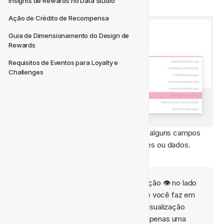
Insights de Rewards no Data Studio
Ação de Crédito de Recompensa
Guia de Dimensionamento do Design de 
Rewards
Requisitos de Eventos para Loyalty e 
Challenges
Sob o 
Dados da Ação
 título, encontrará alguns campos 
pré-existentes que requerem informações ou dados.
💡 Selecione o ícone de visualização 👁 no lado 
direito para ver as alterações que você faz em 
tempo real. Observe que a pré-visualização 
mostrada no Fast Track CRM é apenas uma 