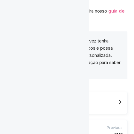
Para ler mais sobre como começar, confira nosso 
guia de 
integração
. 
Integração Personalizada?
 Talvez tenha 
alguns outros requisitos mais únicos e possa 
beneficiar de uma integração personalizada. 
Contacte o seu Gestor de Integração para saber 
mais.  
Next
Mensagens Ricas da Caixa de Entrada
Previous