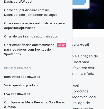
Dashboard/Widget
Como poupar dinheiro com um 
Dashboard de Fornecedor de Jogos
Criar comunicações automatizadas para 
depósitos aprovados
Criar alertas internos automatizados
Aqui estão alguns exemplos para você 
Criar experiências automatizadas 
 NEW! 
para jogadores com Eventos de 
começar
: 
Sportsbook
Incentive o primeiro depósito e a criação de 
conta. Use Notificações no Local para 
persuadir novos jogadores a fazerem seu 
RECOMPENSAS
primeiro depósito promovendo sua oferta 
Bem-vindo aos Rewards
de boas-vindas. 
Crie oportunidades de cross-sell 
Visão geral do produto
apresentando aos jogadores produtos 
FAQ dos Rewards
adicionais. Acione uma mensagem no local 
Configurar os Meus Rewards: Guia Passo 
oferecendo giros grátis em um jogo de 
a Passo
cassino após um jogador de esportes ter 