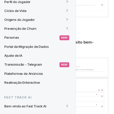
Perfil do Jogador
Ciclos de Vida
Origens do Jogador
💰‍
 Depósito Bem-sucedido
Prevenção de Churn
Personas
 NEW! 
Para criar um gatilho em 
qualquer depósito bem-
Portal de Migração de Dados
sucedido
 por favor replique o abaixo:
Ajuste de IA
Transmissão - Telegram
 NEW! 
Plataformas de Anúncios
Reativação Enteractive
FAST TRACK AI
Bem-vindo ao Fast Track AI