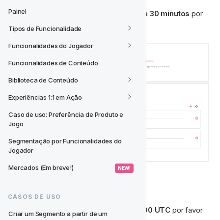
Painel
Para criar um gatilho que 
dispare a cada 30 minutos
 por 
favor replique o abaixo:
Tipos de Funcionalidade
Funcionalidades do Jogador
Funcionalidades de Conteúdo
Biblioteca de Conteúdo
Experiências 1:1 em Ação
Caso de uso: Preferência de Produto e 
Jogo
Segmentação por Funcionalidades do 
Jogador
Mercados (Em breve!)
 NEW! 
🕛‍
 Enviar às 12:00 UTC
CASOS DE USO
Para criar um gatilho que 
dispara às 12:00 UTC
 por favor 
Criar um Segmento a partir de um 