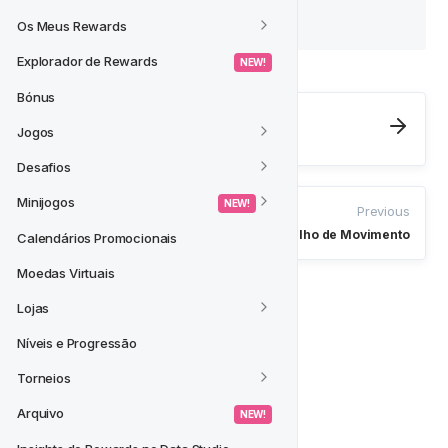
minuto na hora das 12. 
Os Meus Rewards
Explorador de Rewards
 NEW! 
Bónus
Next
Jogos
Como Funciona?
Desafios
Minijogos
 NEW! 
Previous
Funcionalidade do Jogador - Gatilho de Movimento
Calendários Promocionais
Moedas Virtuais
Lojas
Níveis e Progressão
Torneios
Arquivo
 NEW! 