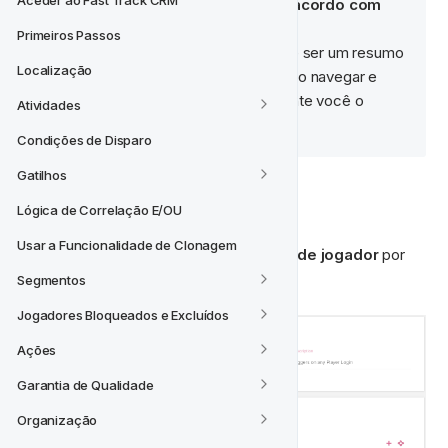
Aceder ao Fast Track CRM
uma Descrição do gatilho de acordo com 
sua própria lógica
. 
Primeiros Passos
O Nome deve preferencialmente ser um resumo 
Localização
curto do que o Gatilho faz, pois ao navegar e 
procurar por um gatilho já existente você o 
Atividades
encontrará pelo nome fornecido.
Condições de Disparo
Gatilhos
🙋‍♂‍
 Login do Jogador
Lógica de Correlação E/OU
Usar a Funcionalidade de Clonagem
Para criar um gatilho em 
qualquer login de jogador 
por 
favor replique o abaixo:
Segmentos
Jogadores Bloqueados e Excluídos
Ações
Garantia de Qualidade
Organização