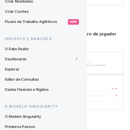
Criar Atividades
Criar Coortes
👋‍
 Registro
Fluxos de Trabalho Agênticos
 NEW! 
Para criar um gatilho em 
qualquer registro de jogador
INSIGHTS E ANÁLISES
por favor replique o abaixo:
O Data Studio
Dashboards
Explorar
Editor de Consultas
Dados Flexíveis e Rígidos
O MODELO SINGULARITY
O Modelo Singularity
⏲‍
 A cada 30 Minutos
Primeiros Passos