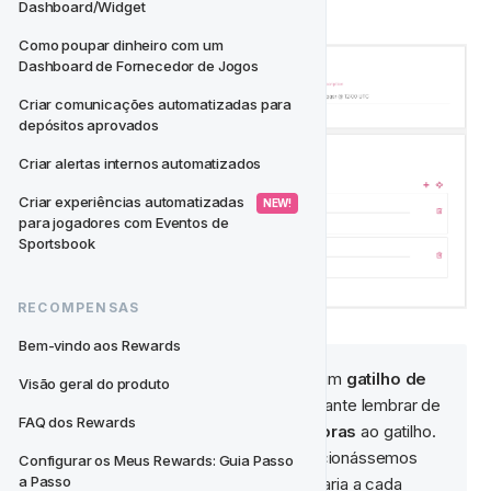
replique o abaixo:
Dashboard/Widget
Como poupar dinheiro com um 
Dashboard de Fornecedor de Jogos
Criar comunicações automatizadas para 
depósitos aprovados
Criar alertas internos automatizados
Criar experiências automatizadas 
 NEW! 
para jogadores com Eventos de 
Sportsbook
RECOMPENSAS
Bem-vindo aos Rewards
Observação: 
Ao adicionar um 
gatilho de 
🧠‍
Visão geral do produto
tempo
 a uma atividade, é importante lembrar de 
FAQ dos Rewards
adicionar 
Minutos
 bem como 
Horas
 ao gatilho. 
No exemplo acima👆, se não adicionássemos 
Configurar os Meus Rewards: Guia Passo 
a Passo
minutos = 00 
a atividade dispararia a cada 