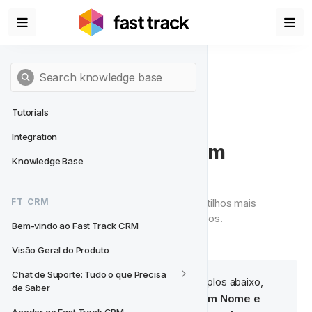
Tutorials
Integration
Gatilhos Utilizados com 
Knowledge Base
Frequência
Abaixo listámos alguns exemplos dos Gatilhos mais 
FT CRM
utilizados no FT CRM e como configurá-los.
Bem-vindo ao Fast Track CRM
Visão Geral do Produto
Chat de Suporte: Tudo o que Precisa 
Observação:
 Para os exemplos abaixo, 
🧠‍
de Saber
sinta-se à vontade para 
inserir um Nome e 