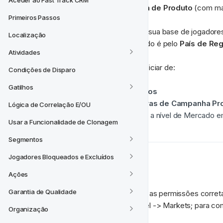
Aceder ao Fast Track CRM
Valor do Jogador e Preferência de Produto
 (com mai
Primeiros Passos
Os Mercados permitem agrupar a sua base de jogadores
Localização
mais comum de definir um Mercado é pelo 
País de Reg
Atividades
Ao configurar Mercados, irá beneficiar de:
Condições de Disparo
Gatilhos
Um 
Construtor de Segmentos
A capacidade de aplicar 
Regras de Campanha Pr
Lógica de Correlação E/OU
Capacidades mais avançadas a nível de Mercado e
Usar a Funcionalidade de Clonagem
Segmentos
Jogadores Bloqueados e Excluídos
Começando
Ações
Garantia de Qualidade
Primeiro certifique-se de que tem as permissões corretas
Mercados em FT Singularity Model -> Markets; para co
Organização