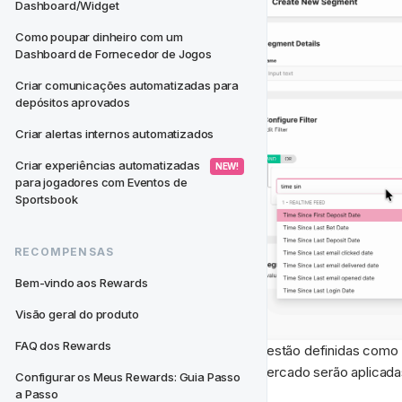
Dashboard/Widget
Como poupar dinheiro com um 
Dashboard de Fornecedor de Jogos
Criar comunicações automatizadas para 
depósitos aprovados
Criar alertas internos automatizados
Criar experiências automatizadas 
 NEW! 
para jogadores com Eventos de 
Sportsbook
RECOMPENSAS
Bem-vindo aos Rewards
Visão geral do produto
FAQ dos Rewards
Por defeito, todas as 
Atividades
 estão definidas como 
Promocionais
 vinculadas a um Mercado serão aplicad
Configurar os Meus Rewards: Guia Passo 
a Passo