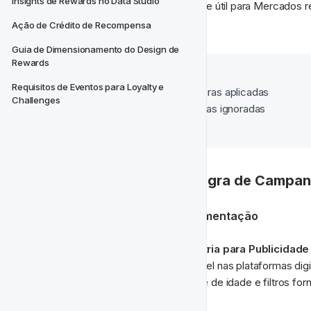
Insights de Rewards no Data Studio
Esta configuração é especialmente útil para Mercados r
sempre aplicadas.
Ação de Crédito de Recompensa
Guia de Dimensionamento do Design de 
Rewards
Lembre-se:
Requisitos de Eventos para Loyalty e 
Promocionais 
= Regras aplicadas
Challenges
Transacional 
= Regras ignoradas
Exemplo real de uma Regra de Campan
📌 
Restrições de Idade e Segmentação
Como parte do 
Código da Indústria para Publicidad
operadores — sempre que possível nas plataformas digi
25 anos ou mais
 e usem controle de idade e filtros fo