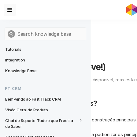
Tutorials
Integration
Mercados (Em breve!)
Knowledge Base
Esta funcionalidade ainda não está disponível, mas esta
FT CRM
Bem-vindo ao Fast Track CRM
O que são Mercados?
Visão Geral do Produto
Mercados
 são um dos blocos de construção principais
Chat de Suporte: Tudo o que Precisa 
de Saber
No 
Modelo Singularity
, estamos a padronizar os princi