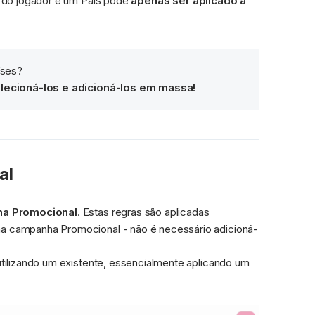
 do jogador e um País pode 
apenas ser aplicado a 
íses?
lecioná-los e adicioná-los em massa!
al
a Promocional
. Estas regras são aplicadas 
 campanha Promocional - não é necessário adicioná-
Pode adicionar regras criando um novo Segmento ou reutilizando um existente, essencialmente aplicando um 