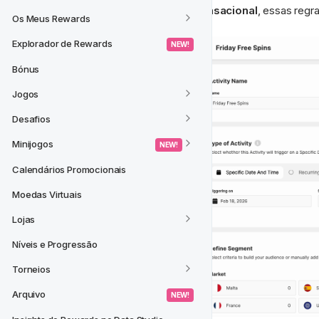
Se alterar uma Atividade para 
Transacional
, essas regr
Os Meus Rewards
Explorador de Rewards
 NEW! 
Bónus
Jogos
Desafios
Minijogos
 NEW! 
Calendários Promocionais
Moedas Virtuais
Lojas
Níveis e Progressão
Torneios
Arquivo
 NEW! 