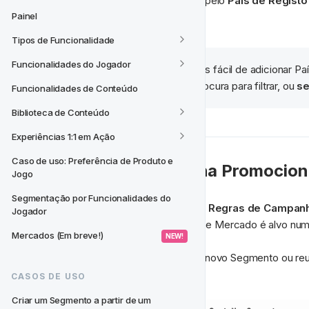
Note que os países são definidos pelo 
País de Registo
um Mercado.
Painel
Tipos de Funcionalidade
Funcionalidades do Jogador
Precisa de uma forma mais fácil de adicionar Pa
Pode digitar o País que procura para filtrar, ou 
se
Funcionalidades de Conteúdo
Biblioteca de Conteúdo
Experiências 1:1 em Ação
Caso de uso: Preferência de Produto e 
Regras de Campanha Promocion
Jogo
Segmentação por Funcionalidades do 
Ao criar um Mercado, pode definir 
Regras de Campanh
Jogador
automaticamente sempre que esse Mercado é alvo numa
Mercados (Em breve!)
 NEW! 
las manualmente todas as vezes.

filtro extra ao seu Mercado.
CASOS DE USO
Criar um Segmento a partir de um 