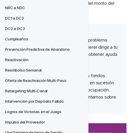
comunicación debe variar dependiendo del monto del 
NRC a NDC
depósito fallido.
DC1 a DC2
DC2 a DC3
Ejemplo 1
:
Cumpleaños
Un depósito fallido podría ser un problema 
técnico. En cuyo caso podrías querer dirigir a tu 
Prevención Predictiva de Abandono
jugador al soporte al cliente para obtener ayuda 
Reactivación
y asistencia inmediata
Ejemplo 2
:
Reembolso Semanal
Depósitos grandes fallidos sin los fondos 
Oferta de Reactivación Multi-Paso
necesarios o múltiples depósitos en sucesión 
rápida pueden ser motivo de preocupación. 
Retargeting Multi-Canal
Podrías querer alertar a equipos internos sobre 
Intervención por Depósito Fallido
este tipo de comportamiento.
Logros de Victorias en el Juego
Impulso del Proveedor
Una Semana de Inicio de Sesión 