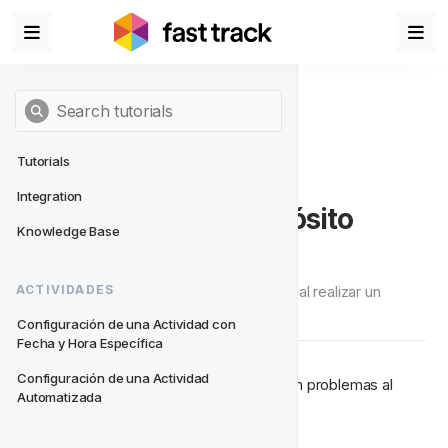
Tutorials
Integration
Intervención por Depósito 
Knowledge Base
Fallido
Asistir a jugadores que tienen problemas al realizar un 
ACTIVIDADES
depósito
Configuración de una Actividad con 
Fecha y Hora Específica
Configuración de una Actividad 
Ofrecer asistencia a jugadores que tienen problemas al 
Automatizada
realizar un depósito.