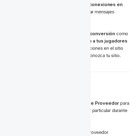
oportunidades únicas para construir conexiones en 
tiempo real con tus jugadores
. Entregar mensajes 
dirigidos y personalizados.
Fomentar y acelerar las acciones de conversión
 como 
primeras compras o depósitos 
hablando a tus jugadores 
en el momento correcto
. Usar notificaciones en el sitio 
guiando de la mano al jugador para que conozca tu sitio.
Próximas Acciones
Configurar un ciclo de vida de 
Impulso de Proveedor
 para 
dirigir jugadores a jugar con un proveedor particular durante 
un período de tiempo seleccionado.
Mantener ciclos de vida de impulso de proveedor 