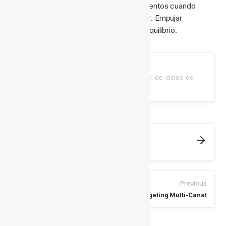
predefinidos configurados para los momentos cuando 
estés en negativo neto con un proveedor. Empujar 
jugadores a sus juegos para cambiar el equilibrio.
Impulso del Proveedor
/tutorials/plantillas-de-automatizacion-de-ciclos-de-
vida/provider-boost
Next
Logros de Victorias en el Juego
Previous
Retargeting Multi-Canal