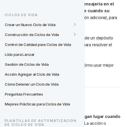
Usa esta plantilla para 
automatizar la mensajería en el 
sitio y guiar a tus jugadores al soporte cuando su 
CICLOS DE VIDA
depósito falla
, o proporcionar información adicional, para 
que sepan que estás ahí para ayudar.
Crear un Nuevo Ciclo de Vida
Construcción de Ciclos de Vida
Una vez por sesión, intervenir en el caso de un depósito 
fallido y sugerir ayuda o chat pro-activo para resolver el 
Control de Calidad para Ciclos de Vida
problema.
Listo para Lanzar
Gestión de Ciclos de Vida
Sigue esta guía para información sobre cómo usar mejor 
esta plantilla de ciclo de vida;
Acción Agregar al Ciclo de Vida
Cómo Detener un Ciclo de Vida
Preguntas Frecuentes
🙅‍♂️ Depósitos Fallidos
Mejores Prácticas para Ciclos de Vida
Activar acciones específicas que tengan lugar cuando 
PLANTILLAS DE AUTOMATIZACIÓN 
ocurre un depósito fallido en el sitio
. La acción o 
DE CICLOS DE VIDA