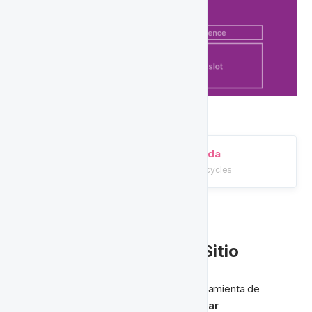
Aprende cómo construir ciclos de vida;
Construcción de Ciclos de Vida
/tutorials/ciclos-de-vida/building-lifecycles
🔔 Notificaciones en el Sitio
Las notificaciones en el sitio son una herramienta de 
marketing poderosa que nos permite 
crear 