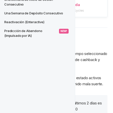
Construcción de Ciclos de Vida
Consecutivo
/tutorials/ciclos-de-vida/building-lifecycles
Una Semana de Depósito Consecutivo
Reactivación (Enteractive)
Predicción de Abandono 
 NEW! 
(Impulsado por IA)
📈 
NGR
Usa el NGR del jugador del período de tiempo seleccionado 
para calcular la elegibilidad para la oferta de cashback y 
acreditar el bonus relevante.
Solo quieres dirigirte a jugadores que han estado activos 
durante los últimos dos días y que han tenido mala suerte.
NGR -
 Por ejemplo: NGR de los últimos 2 días es 
mayor que 0 y menor o igual a €20