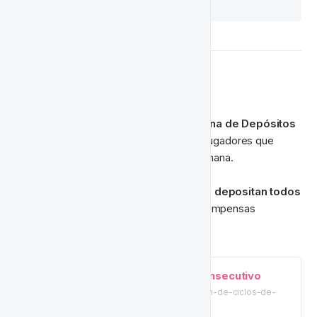
Próximas Acciones
Configura un ciclo de vida de 
Una Semana de Depósitos 
Consecutivos
 para recompensar a los jugadores que 
depositan todos los días durante una semana.
Muestra tu aprecio por los jugadores que 
depositan todos 
los días durante una semana
 con recompensas 
escalonadas.
Una Semana de Depósito Consecutivo
/tutorials/plantillas-de-automatizacion-de-ciclos-de-
vida/consecutive-deposit