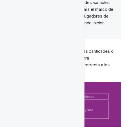
Acredita dinero bonus de cantidades variables 
basadas en el NGR del jugador para el marco de 
tiempo seleccionado. Guía a los jugadores de 
vuelta al sitio para reclamarlo cuando inicien 
sesión exitosamente.
Configura ofertas para satisfacer todas las cantidades o 
grupos de NGR y el ciclo de vida acreditará 
automáticamente la oferta de cashback correcta a los 
jugadores elegibles cada lunes.