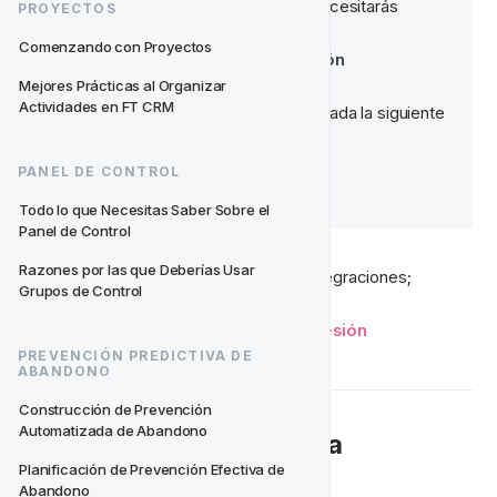
Para aprovechar esta plantilla, necesitarás 
PROYECTOS
integrar lo siguiente;
Comenzando con Proyectos
Eventos de Inicio de Sesión
Mejores Prácticas al Organizar 
Actividades en FT CRM
También necesitarás tener habilitada la siguiente 
segmentación;
Segmentación NGR
PANEL DE CONTROL
Todo lo que Necesitas Saber Sobre el 
Panel de Control
Razones por las que Deberías Usar 
Lee aquí para más información sobre integraciones;
Grupos de Control
Datos en Tiempo Real de Inicio de Sesión
PREVENCIÓN PREDICTIVA DE 
ABANDONO
Construcción de Prevención 
Automatizada de Abandono
Cómo Usar Esta Plantilla
Planificación de Prevención Efectiva de 
Abandono