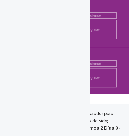
Moneda Base
: Aquí está el disparador para 
cada evento dentro de este ciclo de vida;
Al Iniciar Sesión y NGR de Últimos 2 Días 0-
20 en moneda base