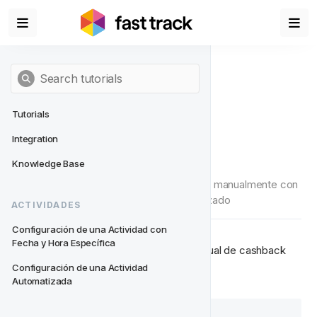
Tutorials
Integration
Reembolso Semanal
Knowledge Base
Elimina la molestia de acreditar cashback manualmente con 
este ciclo de vida de retención automatizado
ACTIVIDADES
Configuración de una Actividad con 
Fecha y Hora Específica
Elimina para siempre la acreditación manual de cashback 
configurando un esquema automatizado.
Configuración de una Actividad 
Automatizada