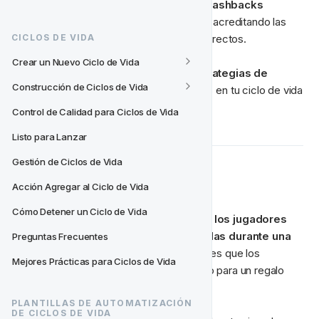
Usa esta plantilla para 
automatizar tus cashbacks 
semanales
 y ahorrar horas calculando y acreditando las 
cantidades correctas a los jugadores correctos.
CICLOS DE VIDA
Crear un Nuevo Ciclo de Vida
Hemos compilado una selección de 
estrategias de 
Construcción de Ciclos de Vida
retención exitosas
 para que incorpores en tu ciclo de vida 
de Cashback Semanal.
Control de Calidad para Ciclos de Vida
Listo para Lanzar
Gestión de Ciclos de Vida
💰Cashback
Acción Agregar al Ciclo de Vida
Cómo Detener un Ciclo de Vida
Los bonos de cashback se otorgan a los jugadores 
para compensar las pérdidas incurridas durante una 
Preguntas Frecuentes
sesión de juego
. Muestra a tus jugadores que los 
Mejores Prácticas para Ciclos de Vida
aprecias alentándolos a regresar a tu sitio para un regalo 
después de algo de mala suerte.
PLANTILLAS DE AUTOMATIZACIÓN 
DE CICLOS DE VIDA