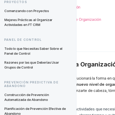
PROYECTOS
Por Qué Importa la Organización
Comenzando con Proyectos
Nuestros Ejemplos Favoritos
Cuándo Usar Cada Método de Organización
Mejores Prácticas al Organizar 
Actividades en FT CRM
Cómo Nombrar Proyectos
Actividades
Puntos Clave
PANEL DE CONTROL
Todo lo que Necesitas Saber Sobre el 
Panel de Control
Razones por las que Deberías Usar 
🗄️ Por Qué Importa la Organizaci
Grupos de Control
Es cierto que usar proyectos revolucionará la forma en q
PREVENCIÓN PREDICTIVA DE 
CRM
. También es cierto que este 
nuevo nivel de orga
ABANDONO
automatización
Construcción de Prevención 
organizar actividades
.
Automatizada de Abandono
Acceso
rápido
 y 
fácil
 a las actividades que necesi
Planificación de Prevención Efectiva de 
Abandono