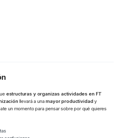
ón
ue 
estructuras y organizas actividades en FT 
nización
 llevará a una 
mayor productividad
 y 
. Pero antes de lanzarte de cabeza, tómate un momento para pensar sobre por qué quieres 
tas