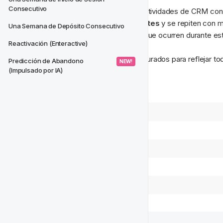
Consecutivo
Es una buena idea planificar tus actividades de CRM con 
Algunas actividades son 
recurrentes
 y se repiten con
Una Semana de Depósito Consecutivo
También hay 
campañas únicas
 que ocurren durante es
Reactivación (Enteractive)
Nos gusta tener proyectos configurados para reflejar to
Predicción de Abandono 
 NEW! 
así;
(Impulsado por IA)