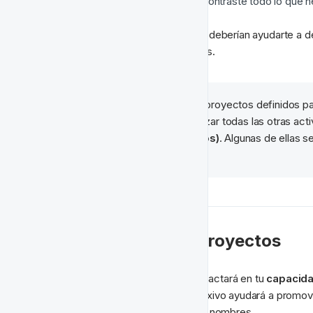
¿Estuviste seguro de que encontraste todo lo que 
Las respuestas a estas preguntas deberían ayudarte a desa
organizar actividades en proyectos.
🧠 
Nota:
 Nos gusta tener proyectos definidos pa
Luego nos gusta categorizar todas las otras acti
(Promociones de Juegos)
. Algunas de ellas 
necesitan.
📛 Cómo Nombrar Proyectos
Cómo nombres tus proyectos impactará en tu 
capacida
contienen
. El nombramiento reflexivo ayudará a promov
ambigüedad y evitar conflictos de nombres.