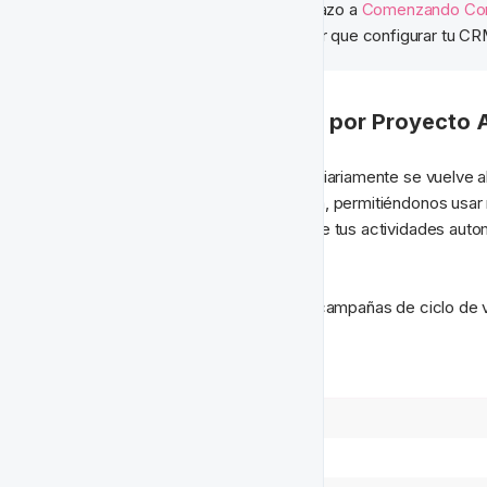
🧙‍♂️ Consejo:
 Echa un vistazo a 
Comenzando Con
Herramientas puede hacer que configurar tu CR
🗂 Organizar Proyectos por Proyecto
Ejecutar actividades recurrentes diariamente se vuelve a
resolver fácilmente este problema, permitiéndonos usar
gratificantes
. Pero no quieres que tus actividades auto
para mantenerlas seguras.
Cuando se trata de actualizar tus campañas de ciclo de vi
Por ejemplo;