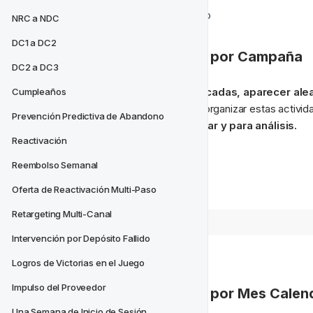
🗂 Por proyecto automatizado
NRC a NDC
DC1 a DC2
📒 Organizar Proyectos por Campaña
DC2 a DC3
Las campañas pueden ser 
planificadas, aparecer al
Cumpleaños
sola actividad. Es una buena idea organizar estas activi
Prevención Predictiva de Abandono
lugar para referencia, para editar y para análisis.
Reactivación
Así es como lo hacemos;
Reembolso Semanal
Oferta de Reactivación Multi-Paso
Retargeting Multi-Canal
Intervención por Depósito Fallido
Logros de Victorias en el Juego
Impulso del Proveedor
📅 Organizar Proyectos por Mes Calen
Una Semana de Inicio de Sesión 