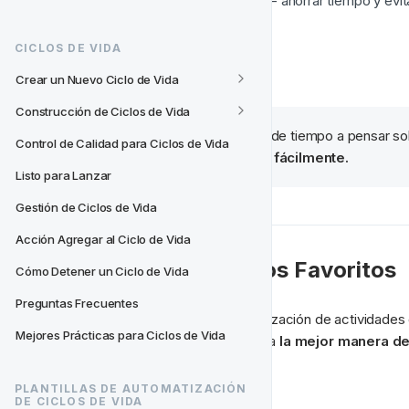
Aumentar la productividad
 - ahorrar tiempo y evi
Cumplir con 
fechas límite
Eliminar el desorden
CICLOS DE VIDA
Colaboración interna
 fácil
Crear un Nuevo Ciclo de Vida
Construcción de Ciclos de Vida
🧙‍♂️ Consejo:
 Dedica algo de tiempo a pensar so
Control de Calidad para Ciclos de Vida
cómo pueden 
agruparse fácilmente.
Listo para Lanzar
Gestión de Ciclos de Vida
Acción Agregar al Ciclo de Vida
💪 Nuestros Ejemplos Favoritos
Cómo Detener un Ciclo de Vida
Preguntas Frecuentes
La forma en que abordes la organización de actividades 
Mejores Prácticas para Ciclos de Vida
están 
nuestras sugerencias
 para 
la mejor manera de
📒 Por campaña
PLANTILLAS DE AUTOMATIZACIÓN 
DE CICLOS DE VIDA
📅 Por mes calendario