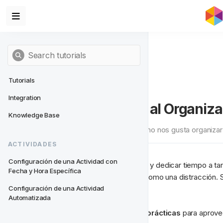
Tutorials
Integration
Mejores Prácticas al Organiz
Knowledge Base
Una colección de ideas sobre cómo nos gusta organiz
ACTIVIDADES
Configuración de una Actividad con 
Todos somos personas ocupadas y dedicar tiempo a tar
Fecha y Hora Específica
de actividades
, puede sentirse como una distracción. 
costará eficiencia más adelante.
Configuración de una Actividad 
Automatizada
Hemos reunido algunas 
mejores prácticas
 para aprove