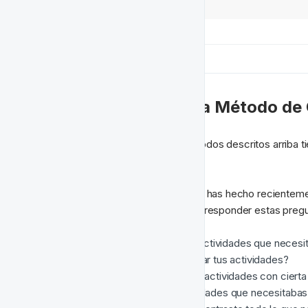
❓ Cuándo Usar Cada Método de 
Usar una combinación de los métodos descritos arriba t
configurado tus actividades.
Lista algunas de las ediciones que has hecho recienteme
cómo abordaste la tarea e intenta responder estas pregu
¿Fue fácil localizar todas las actividades que neces
¿Usaste etiquetas al configurar tus actividades?
¿Necesitaste editar todas las actividades con cierta
¿Encontraste todas las actividades que necesitabas