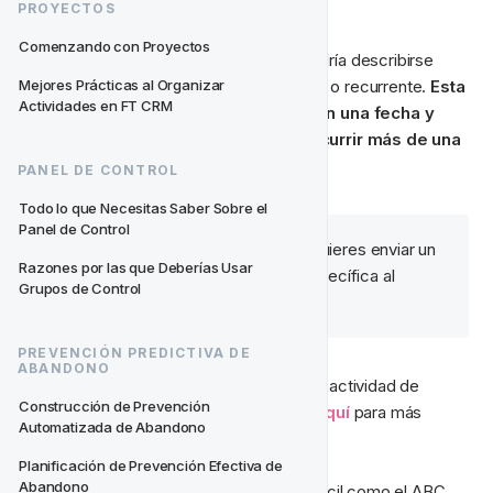
Automatizada?
PROYECTOS
Comenzando con Proyectos
Una Actividad Automatizada también podría describirse 
como una Actividad o Campaña continua o recurrente. 
Esta 
Mejores Prácticas al Organizar 
Actividades en FT CRM
es una actividad que no se activará en una fecha y 
hora específica individual y puede ocurrir más de una 
vez.
PANEL DE CONTROL
Todo lo que Necesitas Saber Sobre el 
Panel de Control
✨ 
Ejemplo:
 Todos los viernes quieres enviar un 
Razones por las que Deberías Usar 
email publicitando una oferta específica al 
Grupos de Control
mismo segmento.
PREVENCIÓN PREDICTIVA DE 
ABANDONO
Si quieres aprender cómo configurar una actividad de 
Construcción de Prevención 
Fecha y Hora Específica, entonces lee 
aquí
 para más 
Automatizada de Abandono
información.
Planificación de Prevención Efectiva de 
Abandono
🛠‍ Configurar una actividad es casi tan fácil como el ABC. 