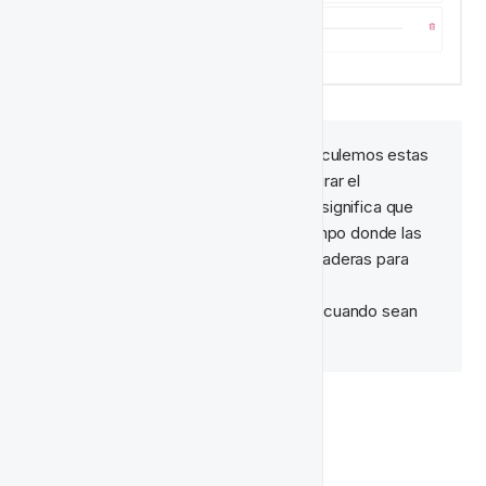
Nota:
 Es importante que vinculemos estas 
🧠‍
reglas junto con un "Y" al configurar el 
disparador anterior. Porque esto significa que 
estamos creando un evento-tiempo donde las 
tres reglas juntas deben ser verdaderas para 
que se active;

Solo puede activarse los viernes cuando sean 
exactamente las 16:00 UTC.