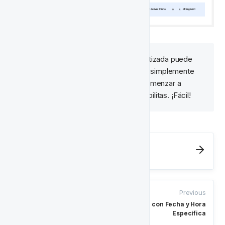
Nota:
 Una actividad automatizada puede 
🧠‍
pausarse en cualquier momento, simplemente 
deshabilitándola. Si te gustaría comenzar a 
ejecutarla nuevamente solo la habilitas. ¡Fácil!
Next
- Proyectos
Comenzando con Proyectos
Previous
Configuración de una Actividad con Fecha y Hora
Específica