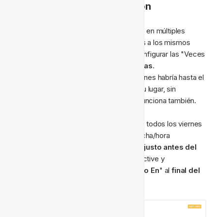
📆‍ Condiciones de Activación
Dado que queremos ejecutar la actividad en múltiples 
ocasiones, con la posibilidad de dirigirnos a los mismos 
jugadores múltiples veces, queremos configurar las "Veces 
de activación por usuario" como 
ilimitadas
.

También podríamos calcular cuántos viernes habría hasta el 
final del año e ingresar este número en su lugar, sin 
embargo, para hacerlo fácil - ilimitadas funciona también.
Dado que queremos ejecutar la actividad todos los viernes 
hasta el final del año, configuramos la fecha/hora 
"
Comenzando Desde
" para comenzar 
justo antes del 
primer viernes
 que queremos que se active y 
configuramos la fecha/hora "
Terminando En
" al 
final del 
año
.