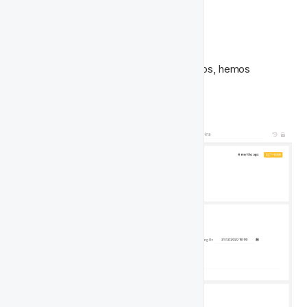
El Resultado
¡Con todos los componentes configurados, hemos 
terminado!

Así es como se vería toda la actividad: