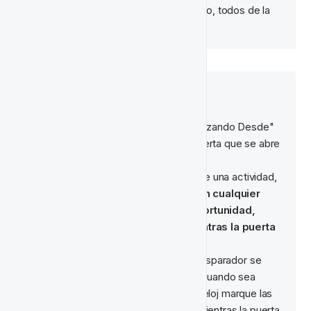
recopilados de ese día específico, todos de la 
misma actividad.
⚓‍ 
Profundización
:
​⛩‍ "Abriendo las puertas":
Ve los horarios y fechas "Comenzando Desde" 
y "Terminando En" como una puerta que se abre 
y se cierra.
Mirando el disparador principal de una actividad, 
este disparador se activará en cualquier 
momento cuando tenga la oportunidad, 
pero solo puede hacerlo mientras la puerta 
esté abierta
.
En este ejemplo específico, el disparador se 
activaría en cualquier momento cuando sea 
tanto 
viernes
 como cuando el reloj marque las 
16:00 UTC
, una vez más, solo mientras la puerta 