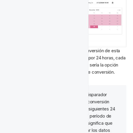
Naturalmente, nos gustaría rastrear la conversión de esta 
actividad. Dado que la oferta sería válida por 24 horas, cada 
vez que se active todos los viernes, esta sería la opción 
más lógica para elegir como el período de conversión.
Nota:
 Por cada vez que el disparador 
🧠‍
principal se active, el rastreo de conversión 
comenzaría nuevamente, por las siguientes 24 
horas (o 48 horas si este fuera el período de 
conversión seleccionado). Esto significa que 
todos los viernes puedes verificar los datos 