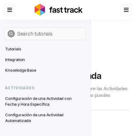
Tutorials
Integration
Configuración de una 
Knowledge Base
Actividad Automatizada
En esta sección, te contaremos todo sobre las Actividades 
ACTIVIDADES
Automatizadas. Desde qué es hasta cómo puedes 
Configuración de una Actividad con 
configurar una.
Fecha y Hora Específica
Configuración de una Actividad 
Automatizada
¿Qué es una Actividad 