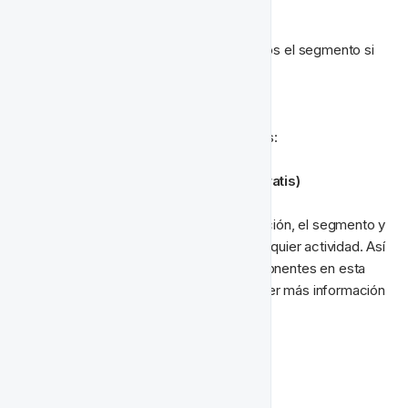
Segmento y Acciones
Creamos nuestro segmento o reutilizamos el segmento si 
Super VIPs
Enviar Email
Acreditar Código de Bono (5 Giros Gratis)
Como se mencionó al inicio de esta sección, el segmento y 
las acciones se configuran como en cualquier actividad. Así 
que no profundizaremos en estos componentes en esta 
página. Sin embargo, si te gustaría obtener más información 
sobre ellos puedes leer más aquí:
👫‍ 
SEGMENTOS
​🎬‍ 
ACCIONES