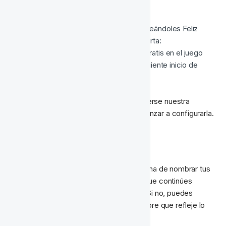
¿Qué nos gustaría hacer?
- Enviar a los jugadores un email deseándoles Feliz 
Viernes e incluyendo la siguiente oferta:

- Acreditar a los jugadores 5 Giros Gratis en el juego 
Gonzo's Quest Megaways en el siguiente inicio de 
sesión dentro de 24 horas
Ahora cuando sabemos cómo debería verse nuestra 
Actividad Automatizada, podemos comenzar a configurarla.
✏️ Nombrando tu Actividad
Probablemente ya tienes una forma interna de nombrar tus 
campañas y envíos, así que sugerimos que continúes 
haciendo lo mismo con tus actividades. Si no, puedes 
simplemente darle a tu actividad un nombre que refleje lo 
que contiene.