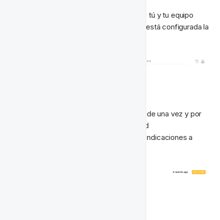
Básicamente, un resumen corto para que tú y tu equipo 
puedan identificar rápidamente para qué está configurada la 
actividad.
🔁 Tipo de Actividad
Nos gustaría ejecutar esta actividad más de una vez y por 
lo tanto deberíamos seleccionar actividad 
Recurrente/Automatizada
 y seguir las indicaciones a 
continuación.