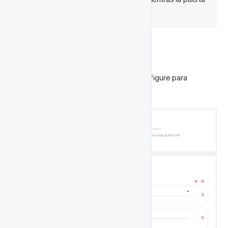
esté abierta.
⚡ Disparador
Para el disparador queremos que se configure para 
activarse los 
viernes a las 16:00 UTC
: