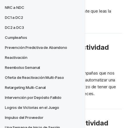
NRC a NDC
También recomendamos encarecidamente que leas la 
sección sobre 
acciones programadas
.
DC1 a DC2
DC2 a DC3
Cumpleaños
¿Por qué usarías una Actividad 
Prevención Predictiva de Abandono
Automatizada?
Reactivación
Reembolso Semanal
A veces tenemos comunicaciones o campañas que nos 
Oferta de Reactivación Multi-Paso
gustaría ejecutar de forma recurrente. Al automatizar una 
actividad puedes ahorrar tiempo y esfuerzo de tener que 
Retargeting Multi-Canal
configurar la misma actividad múltiples veces.
Intervención por Depósito Fallido
Logros de Victorias en el Juego
Impulso del Proveedor
🛠‍ Configurando una Actividad 
Una Semana de Inicio de Sesión 