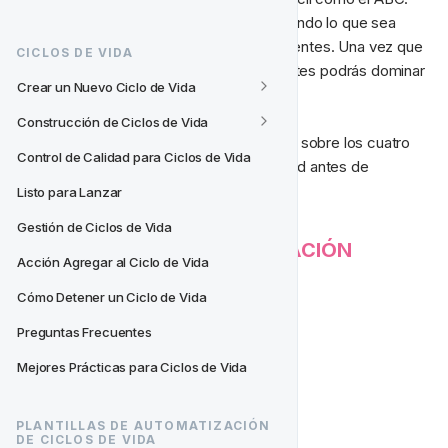
Trabajas desde arriba hacia abajo agregando lo que sea 
necesario para cada uno de los componentes. Una vez que 
CICLOS DE VIDA
hayas entendido todos estos componentes podrás dominar 
Crear un Nuevo Ciclo de Vida
cómo configurar una actividad.
Construcción de Ciclos de Vida
Si aún no lo has hecho, asegúrate de leer sobre los cuatro 
Control de Calidad para Ciclos de Vida
componentes principales de una actividad antes de 
comenzar.
Listo para Lanzar
Gestión de Ciclos de Vida
​📆‍ 
CONDICIONES DE ACTIVACIÓN
Acción Agregar al Ciclo de Vida
Cómo Detener un Ciclo de Vida
​⚡‍ 
DISPARADORES
Preguntas Frecuentes
Mejores Prácticas para Ciclos de Vida
​👫‍ 
SEGMENTOS
PLANTILLAS DE AUTOMATIZACIÓN 
​🎬‍ 
ACCIONES
DE CICLOS DE VIDA