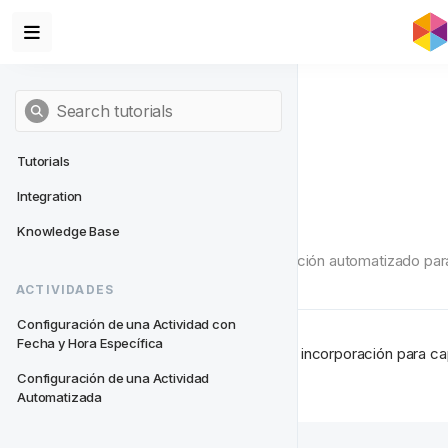
Tutorials
Integration
NRC a NDC
Knowledge Base
Crea un ciclo de vida de incorporación automatizado para 
depositantes.
ACTIVIDADES
Configuración de una Actividad con 
Fecha y Hora Específica
NRC a NDC es un ciclo de vida de incorporación para captu
depósito.
Configuración de una Actividad 
Automatizada