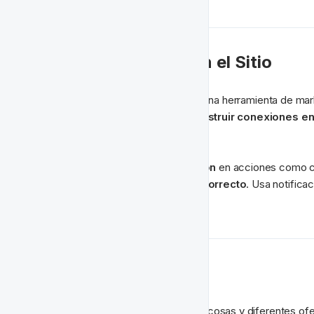
🔔 Notificaciones en el Sitio
Las notificaciones en el sitio son una herramienta de m
oportunidades únicas para construir conexiones en
dirigidos y personalizados.
Fomenta y acelera la conversión
 en acciones como c
tus jugadores en el momento correcto
. Usa notifica
conozca tu sitio.
🔘 Múltiples Bonos
No a todos les gustan las mismas cosas y diferentes ofert