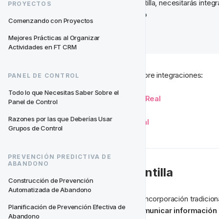
Para aprovechar esta plantilla, necesitarás integra
PROYECTOS
Eventos de Registro
Comenzando con Proyectos
Eventos de Pago
Mejores Prácticas al Organizar 
Actividades en FT CRM
Lee aquí para más información sobre integraciones:
PANEL DE CONTROL
Todo lo que Necesitas Saber Sobre el 
Registros en Datos en Tiempo Real
Panel de Control
Razones por las que Deberías Usar 
Pagos en Datos en Tiempo Real
Grupos de Control
PREVENCIÓN PREDICTIVA DE 
ABANDONO
Cómo Usar Esta Plantilla
Construcción de Prevención 
Automatizada de Abandono
Un enfoque fresco en un flujo de incorporación tradiciona
Planificación de Prevención Efectiva de 
mejorar. Usa esta plantilla para 
comunicar información 
Abandono