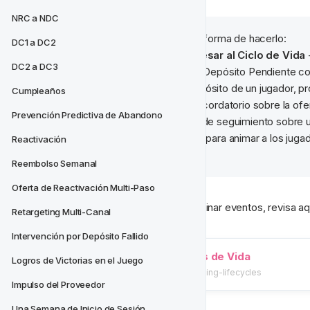
NRC a NDC
Ejemplo
: Aquí tienes una forma de hacerlo:
DC1 a DC2
Inmediatamente al Ingresar al Ciclo de Vida
 
DC2 a DC3
de bienvenida + Bono de Depósito Pendiente con l
para felicitar el primer depósito de un jugador, 
Cumpleaños
1 Día Después
 - Email recordatorio sobre la of
Prevención Predictiva de Abandono
4 Días Después
 - Email de seguimiento sobre 
10 Días Después
 - Email para animar a los jugad
Reactivación
bienvenida
Reembolso Semanal
Oferta de Reactivación Multi-Paso
Si quieres ayuda para añadir o eliminar eventos, revisa aq
Retargeting Multi-Canal
Intervención por Depósito Fallido
Construcción de Ciclos de Vida
Logros de Victorias en el Juego
/tutorials/ciclos-de-vida/building-lifecycles
Impulso del Proveedor
Una Semana de Inicio de Sesión 