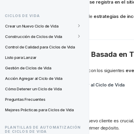
pronto como un nuevo jugador se registra en el siti
Hemos compilado una selección de 
estrategias de in
CICLOS DE VIDA
de vida NRC a NDC.
Crear un Nuevo Ciclo de Vida
Construcción de Ciclos de Vida
Control de Calidad para Ciclos de Vida
⌛ Re-segmentación Basada en 
Listo para Lanzar
Gestión de Ciclos de Vida
El ciclo de vida NRC a NDC viene con los siguientes 
eve
Acción Agregar al Ciclo de Vida
Inmediatamente al Ingresar al Ciclo de Vida
Cómo Detener un Ciclo de Vida
1 Hora Después
1 Día Después
Preguntas Frecuentes
2 Días Después
Mejores Prácticas para Ciclos de Vida
La primera comunicación con tu nuevo cliente es crucial
regulares mientras los guías a su primer depósito.
PLANTILLAS DE AUTOMATIZACIÓN 
DE CICLOS DE VIDA