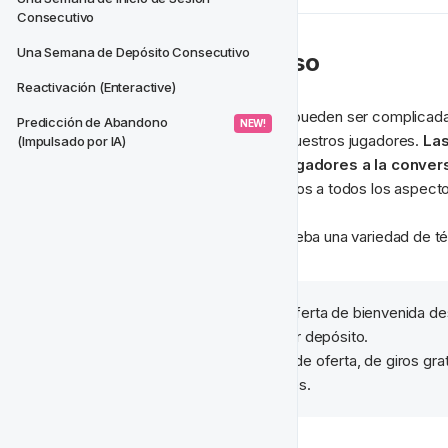
Consecutivo
Una Semana de Depósito Consecutivo
🦶 Ofertas Multi-Paso
Reactivación (Enteractive)
Las estrategias de incorporación pueden ser complica
Predicción de Abandono 
 NEW! 
sobre los gustos y disgustos de nuestros jugadores. 
Las
(Impulsado por IA)
generar interés y llevar a los jugadores a la conver
que tienes que ofrecer. Introdúcelos a todos los aspectos
Incorpora diferentes ofertas y prueba una variedad de t
Opción 1:
 Incrementa la oferta de bienvenida de
de vida sin hacer su primer depósito.
Opción 2:
 Cambia el tipo de oferta, de giros gra
más atractivo tus jugadores.