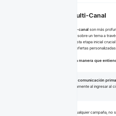
🎛️ Segmentación Multi-Canal
Las campañas de marketing 
multi-canal
 son más profun
una sola vía. Te permiten construir sobre un tema a travé
prefieren los jugadores. Durante esta etapa inicial crucial
jugadores recién registrados con ofertas personalizadas
Habla con tus jugadores de una manera que entien
Ejemplo: Une un 
canal de comunicación prima
Prueba un 
email
 inmediatamente al ingresar al ci
reforzar tu mensaje.
Esta es una buena práctica para cualquier campaña, no so