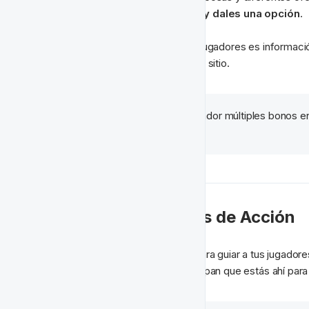
tus jugadores múltiples bonos y dales una opción
.
Entender las preferencias de tus jugadores es informac
jugadores leales y regresando a tu sitio.
Ejemplo
: Ofrece a un jugador múltiples bonos e
mejor.
❎ Depósitos Fallidos de Acción
Automatiza mensajes en el sitio para guiar a tus jugadore
información adicional, para que sepan que estás ahí para