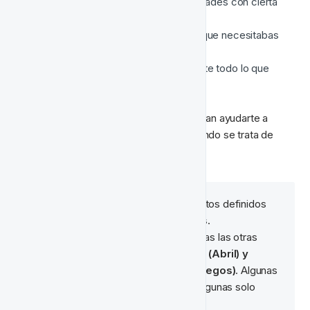
¿Necesitaste editar todas las actividades con cierta 
etiqueta?
¿Encontraste todas las actividades que necesitabas 
fácilmente?
¿Estuviste seguro de que encontraste todo lo que 
necesitabas?
Las respuestas a estas preguntas deberían ayudarte a 
desarrollar la mejor estrategia para ti cuando se trata de 
organizar actividades en proyectos.
🧠 
Nota:
 Nos gusta tener proyectos definidos 
para 
proyectos automatizados
.
Luego nos gusta categorizar todas las otras 
actividades en 
año (2020), mes (Abril) y 
campaña (Promociones de Juegos)
. Algunas 
de ellas se repiten cada mes y algunas solo 
ocurren cuando necesitan.