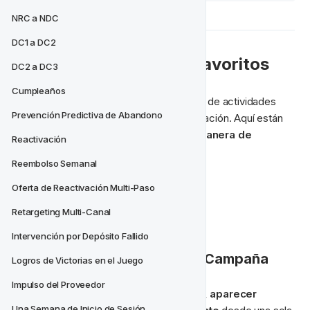
NRC a NDC
DC1 a DC2
💪 Nuestros Ejemplos Favoritos
DC2 a DC3
Cumpleaños
La forma en que abordes la organización de actividades 
Prevención Predictiva de Abandono
dependerá en gran medida de tu organización. Aquí están 
nuestras sugerencias
 para 
la mejor manera de 
Reactivación
organizar tus proyectos;
Reembolso Semanal
📒 Por campaña
Oferta de Reactivación Multi-Paso
📅 Por mes calendario
Retargeting Multi-Canal
🗂 Por proyecto automatizado
Intervención por Depósito Fallido
📒 Organizar Proyectos por Campaña
Logros de Victorias en el Juego
Impulso del Proveedor
Las campañas pueden ser 
planificadas, aparecer 
Una Semana de Inicio de Sesión 