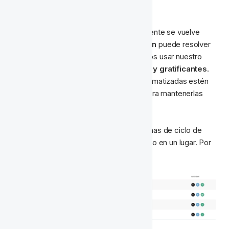
Automatizado
Ejecutar actividades recurrentes diariamente se vuelve 
aburrido rápidamente. La 
automatización
 puede resolver 
fácilmente este problema, permitiéndonos usar nuestro 
tiempo en actividades más 
desafiantes y gratificantes
. 
Pero no quieres que tus actividades automatizadas estén 
solo por ahí, agrúpalas en un proyecto para mantenerlas 
seguras.
Cuando se trata de actualizar tus campañas de ciclo de 
vida, tendrás todas las actividades a mano en un lugar. Por 
ejemplo;