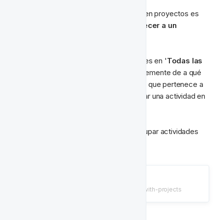
Algo a considerar al agrupar actividades en proyectos es 
que 
una actividad solo puede pertenecer a un 
proyecto
.
Podrás ver la lista completa de actividades en '
Todas las 
Actividades
' como antes, independientemente de a qué 
proyecto pertenezca una actividad (si es que pertenece a 
alguno). Sin embargo, solo podrás agrupar una actividad en 
un proyecto.
Revisa cómo configurar proyectos y agrupar actividades 
aquí
;
Comenzando con Proyectos
/tutorials/proyectos/getting-started-with-projects