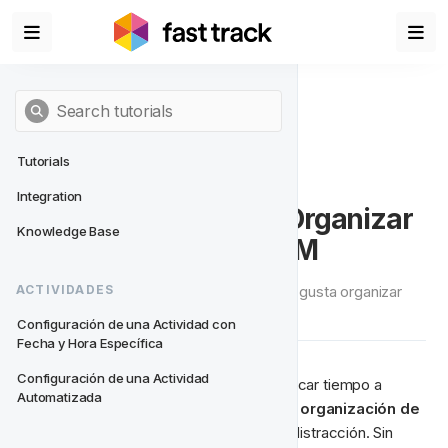
Tutorials
Integration
Mejores Prácticas al Organizar 
Knowledge Base
Actividades en FT CRM
Una colección de ideas sobre cómo nos gusta organizar 
ACTIVIDADES
campañas en FT CRM.
Configuración de una Actividad con 
Fecha y Hora Específica
Configuración de una Actividad 
Todos somos personas ocupadas y dedicar tiempo a 
Automatizada
tareas que no generan ingresos, como la 
organización de 
actividades
, puede sentirse como una distracción. Sin 