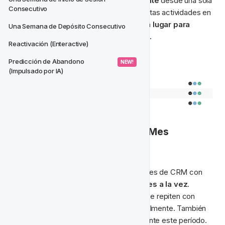
aleatoriamente o crecer orgánicamente
 desde una sola 
Consecutivo
actividad. Es una buena idea organizar estas actividades en 
su propio proyecto. Tenerlas todas en 
un lugar para 
Una Semana de Depósito Consecutivo
referencia, para editar y para análisis.
Reactivación (Enteractive)
Así es como lo hacemos;
Predicción de Abandono 
 NEW! 
(Impulsado por IA)
📅 Organizar Proyectos por Mes 
Calendario
Es una buena idea planificar tus actividades de CRM con 
anticipación, 
nos gusta planificar un mes a la vez
. 
Algunas actividades son 
recurrentes
 y se repiten con 
modificaciones semanalmente o mensualmente. También 
hay 
campañas únicas
 que ocurren durante este período.