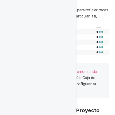
Nos gusta tener proyectos configurados para reflejar todas 
las campañas ejecutándose en un mes particular, así;
🧙‍♂️ Consejo:
 Echa un vistazo a 
Comenzando 
Con Proyectos
 para ver cómo la útil Caja de 
Herramientas puede hacer que configurar tu 
CRM mensual sea muy fácil.
🗂 Organizar Proyectos por Proyecto 