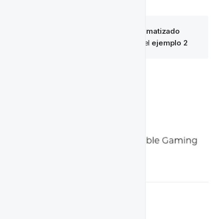
🧠 
Nota:
 Si el proyecto está 
automatizado
entonces usamos el formato en el 
ejemplo 2
Ejemplo 2
🚀 Actividades