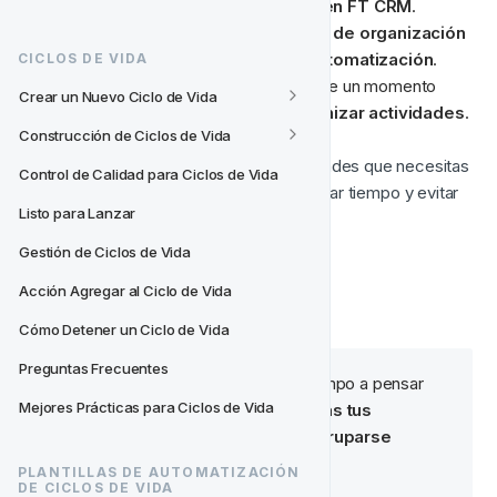
estructuras y organizas actividades en FT CRM
. 
También es cierto que este 
nuevo nivel de organización
llevará a una 
mayor productividad
 y 
automatización
. 
CICLOS DE VIDA
Pero antes de lanzarte de cabeza, tómate un momento 
Crear un Nuevo Ciclo de Vida
para pensar sobre por qué quieres 
organizar actividades
.
Construcción de Ciclos de Vida
Acceso
rápido
 y 
fácil
 a las actividades que necesitas
Control de Calidad para Ciclos de Vida
Aumentar la productividad
 - ahorrar tiempo y evitar 
Listo para Lanzar
confusiones
Cumplir con 
fechas límite
Gestión de Ciclos de Vida
Eliminar el desorden
Acción Agregar al Ciclo de Vida
Colaboración interna
 fácil
Cómo Detener un Ciclo de Vida
Preguntas Frecuentes
🧙‍♂️ Consejo:
 Dedica algo de tiempo a pensar 
Mejores Prácticas para Ciclos de Vida
sobre 
cómo están configuradas tus 
actividades
 y cómo pueden 
agruparse 
fácilmente.
PLANTILLAS DE AUTOMATIZACIÓN 
DE CICLOS DE VIDA