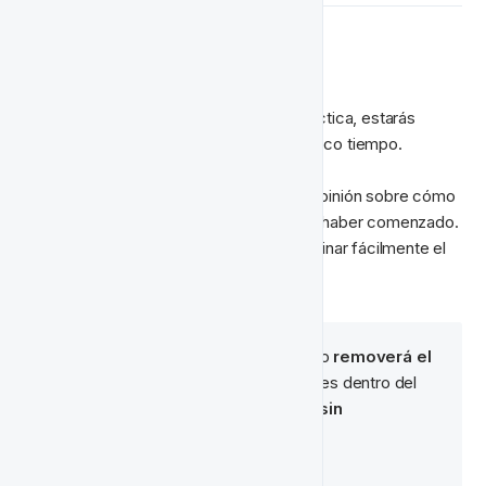
🥡 Puntos Clave
Si pones estos consejos y trucos en práctica, estarás 
configurando proyectos perfectos en poco tiempo.
Ten en cuenta que puedes cambiar de opinión sobre cómo 
organizar proyectos incluso después de haber comenzado. 
Si algo no está funcionando, puedes eliminar fácilmente el 
proyecto y comenzar de nuevo.
🧙‍♂️ Consejo:
 Eliminar un proyecto 
removerá el 
proyecto
 y liberará las actividades dentro del 
proyecto de vuelta a un estado '
sin 
categorizar
'.
No elimina las actividades.