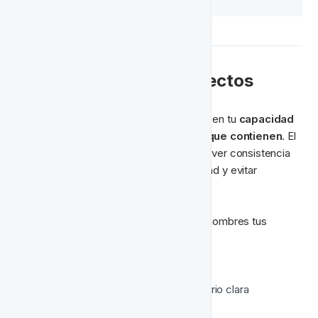
📛 Cómo Nombrar Proyectos
Cómo nombres tus proyectos impactará en tu 
capacidad 
para encontrarlos
 y para 
entender lo que contienen
. El 
nombramiento reflexivo ayudará a promover consistencia 
dentro de un equipo, remover ambigüedad y evitar 
conflictos de nombres.
Aquí hay algunos consejos para cuando nombres tus 
proyectos;
Sé 
consistente
 y 
descriptivo
Configura una 
estructura
 de directorio clara 
incluyendo;