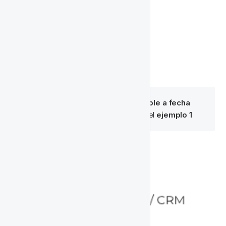
Título
Fecha
Un identificador único
Formato
 - ej. AAAA / MM / DD
No te desvíes
🧠 
Nota:
 Si el proyecto es 
sensible a fecha
entonces usamos el formato en el 
ejemplo 1
Ejemplo 1