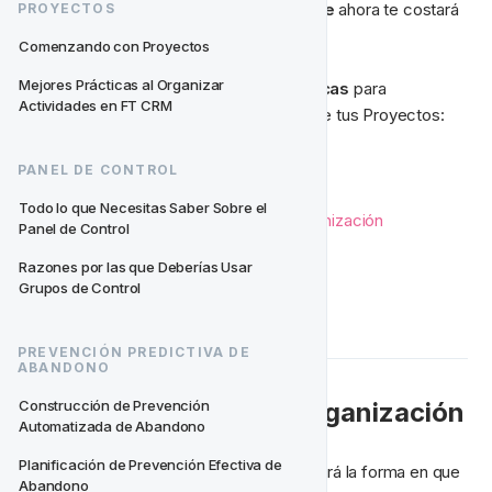
embargo, no 
estructurar efectivamente
 ahora te costará 
PROYECTOS
eficiencia más adelante.
Comenzando con Proyectos
Mejores Prácticas al Organizar 
Hemos reunido algunas 
mejores prácticas
 para 
Actividades en FT CRM
aprovechar al máximo la configuración de tus Proyectos:
Por Qué Importa la Organización
PANEL DE CONTROL
Nuestros Ejemplos Favoritos
Todo lo que Necesitas Saber Sobre el 
Cuándo Usar Cada Método de Organización
Panel de Control
Cómo Nombrar Proyectos
Razones por las que Deberías Usar 
Actividades
Grupos de Control
Puntos Clave
PREVENCIÓN PREDICTIVA DE 
ABANDONO
🗄️ Por Qué Importa la Organización
Construcción de Prevención 
Automatizada de Abandono
Planificación de Prevención Efectiva de 
Es cierto que usar proyectos revolucionará la forma en que 
Abandono