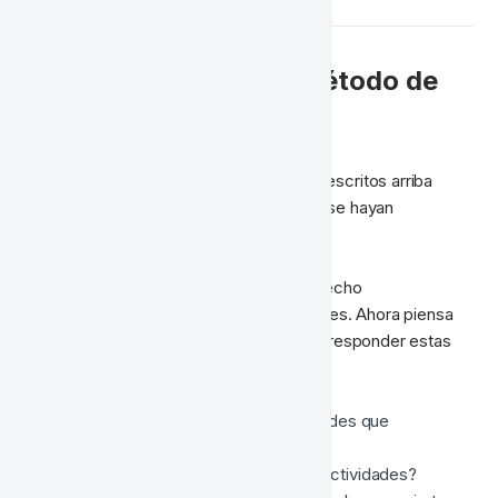
❓ Cuándo Usar Cada Método de 
Organización?
Usar una combinación de los métodos descritos arriba 
tiene sentido, pero dependerá de cómo se hayan 
configurado tus actividades.
Lista algunas de las ediciones que has hecho 
recientemente a tus actividades existentes. Ahora piensa 
sobre cómo abordaste la tarea e intenta responder estas 
preguntas;
¿Fue fácil localizar todas las actividades que 
necesitabas?
¿Usaste etiquetas al configurar tus actividades?