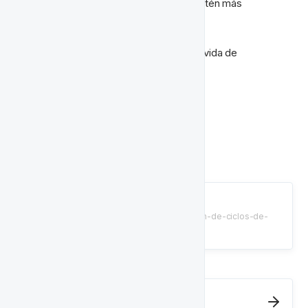
real e interactúa cuando los jugadores estén más 
receptivos.
Prueba cualquiera de nuestros ciclos de vida de 
experiencia en el sitio:
Impulso de Proveedor
Logros de Victorias en el Juego
Intervención por Depósito Fallido
Intervención por Saldo Bajo
Impulso del Proveedor
/tutorials/plantillas-de-automatizacion-de-ciclos-de-
vida/provider-boost
Next