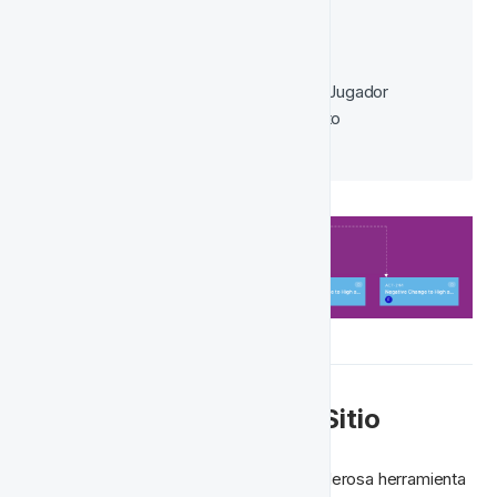
Generosidad de Ofertas:
Segmentación de Valor
NGR del Jugador
Comportamiento Previo del Jugador
Monto Promedio de Depósito
🔔 Notificaciones en el Sitio
Las notificaciones en el sitio son una poderosa herramienta 