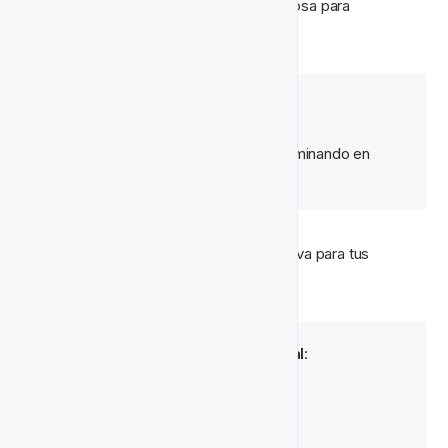
día 6 o 7 merecen una oferta más generosa para 
mantenerlos regresando.
Ejemplo
:
Día 1
 - Oferta de Giros Gratis
Aumentando gradualmente y culminando en
Día 7
 - Bono en Efectivo
Una variedad de ofertas será más atractiva para tus 
jugadores.
Recompensas en Tiempo Real
:
Bonos
Tokens de Gamificación
Puntos de Lealtad