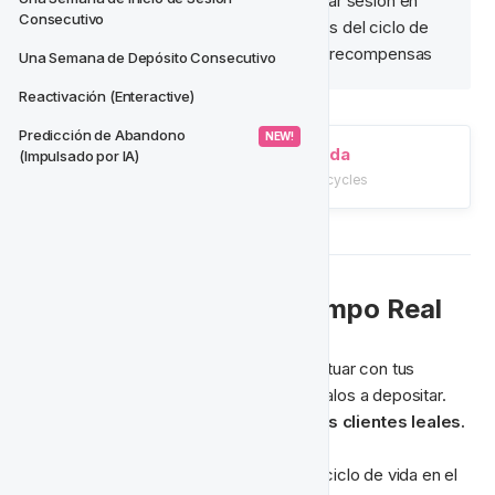
Los jugadores que no logren iniciar sesión en 
Consecutivo
uno de los 7 días serán removidos del ciclo de 
vida y ya no serán elegibles para recompensas
Una Semana de Depósito Consecutivo
Reactivación (Enteractive)
Predicción de Abandono 
 NEW! 
Construcción de Ciclos de Vida
(Impulsado por IA)
/tutorials/ciclos-de-vida/building-lifecycles
🥇 Recompensas en Tiempo Real
Aprovecha esta oportunidad para interactuar con tus 
jugadores. Anímalos a visitar tu sitio y guíalos a depositar. 
Ofrece recompensas escalables a tus clientes leales.
Los jugadores que aún estén dentro del ciclo de vida en el 