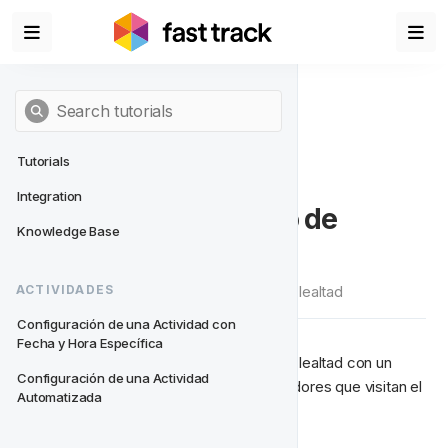
Tutorials
Integration
Una Semana de Inicio de 
Knowledge Base
Sesión Consecutivo
Muestra a tus jugadores que aprecias su lealtad
ACTIVIDADES
Configuración de una Actividad con 
Fecha y Hora Específica
Muestra a tus jugadores que aprecias su lealtad con un 
Configuración de una Actividad 
ciclo de vida que recompensa a los jugadores que visitan el 
Automatizada
sitio todos los días hasta por 7 días.