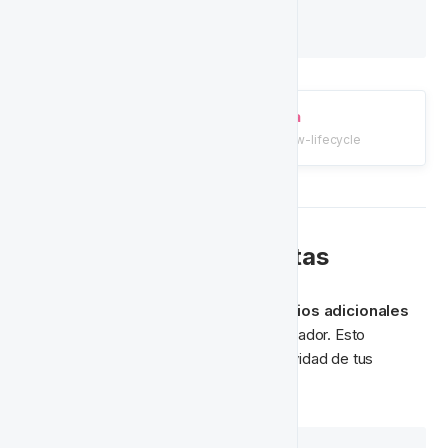
Botes Personales
Crear un Nuevo Ciclo de Vida
/tutorials/ciclos-de-vida/create-a-new-lifecycle
💐 Generosidad de Ofertas
Recomendamos que combines criterios adicionales
como factores para medir el valor del jugador. Esto 
garantiza que alcances la máxima efectividad de tus 
campañas.