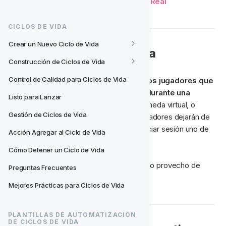
Inicio de Sesión en Datos en Tiempo Real
CICLOS DE VIDA
Crear un Nuevo Ciclo de Vida
Cómo Usar Esta Plantilla
Construcción de Ciclos de Vida
Control de Calidad para Ciclos de Vida
Usa esta plantilla para 
recompensar a los jugadores que 
inicien sesión en días consecutivos durante una 
Listo para Lanzar
semana
. Acredita puntos de lealtad, moneda virtual, o 
Gestión de Ciclos de Vida
bonos por inicio de sesión diario. Los jugadores dejarán de 
ser elegibles para ofertas si no logran iniciar sesión uno de 
Acción Agregar al Ciclo de Vida
los días.
Cómo Detener un Ciclo de Vida
Aquí te mostramos cómo sacar el máximo provecho de 
Preguntas Frecuentes
esta plantilla.
Mejores Prácticas para Ciclos de Vida
PLANTILLAS DE AUTOMATIZACIÓN 
DE CICLOS DE VIDA