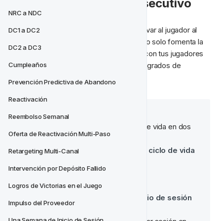
💰 Inicio de Sesión Consecutivo
NRC a NDC
La idea de esta campaña de 7 días es llevar al jugador al 
DC1 a DC2
sitio todos los días durante 7 días. Esto no solo fomenta la 
DC2 a DC3
lealtad sino que te permite comunicarte con tus jugadores 
en el sitio y recompensar con diferentes grados de 
Cumpleaños
generosidad.
Prevención Predictiva de Abandono
Reactivación
Inicio de Sesión Consecutivo
Reembolso Semanal
Los jugadores saldrán del ciclo de vida en dos 
Oferta de Reactivación Multi-Paso
condiciones:
8 días desde la entrada al ciclo de vida
Retargeting Multi-Canal
(el final de la campaña)
Intervención por Depósito Fallido
O
Logros de Victorias en el Juego
2 días desde el último inicio de sesión
Impulso del Proveedor
Una Semana de Inicio de Sesión 