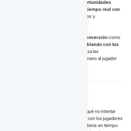
de marketing que nos permite 
crear oportunidades 
únicas para construir conexiones en tiempo real con 
tus jugadores
. Entrega mensajes dirigidos y 
personalizados.
Fomenta y acelera las acciones de conversión
 como 
compras o depósitos por primera vez 
hablando con tus 
jugadores en el momento correcto
. Usa las 
notificaciones en el sitio para guiar de la mano al jugador 
para que conozca tu sitio.
Próximas Acciones
Continúa con tu automatización
. ¿Por qué no intentar 
configurar ciclos de vida para interactuar con los jugadores 
cuando están en el sitio? Aprovecha los datos en tiempo 