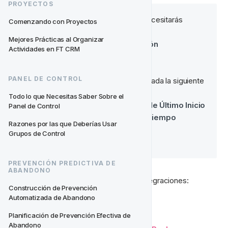
PROYECTOS
Para aprovechar esta plantilla, necesitarás 
Comenzando con Proyectos
integrar lo siguiente:
Mejores Prácticas al Organizar 
Eventos de Inicio de Sesión
Actividades en FT CRM
Eventos de Pago
PANEL DE CONTROL
También necesitarás tener habilitada la siguiente 
segmentación:
Todo lo que Necesitas Saber Sobre el 
Segmentación de Fecha de Último Inicio 
Panel de Control
de Sesión con la opción Tiempo 
Razones por las que Deberías Usar 
Transcurrido habilitada
Grupos de Control
PREVENCIÓN PREDICTIVA DE 
ABANDONO
Lee aquí para más información sobre integraciones:
Construcción de Prevención 
Automatizada de Abandono
Pagos en Datos en Tiempo Real
Planificación de Prevención Efectiva de 
Abandono