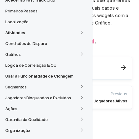
Os widgets são compostos por dados que queremos 
Aceder ao Fast Track CRM
exibir em nossos Painéis
. Definimos quais dados e 
Primeiros Passos
como eles devem ser exibidos em nossos widgets com a 
Localização
ajuda de Medidas, Dimensões e Tipos de Gráfico.
Atividades
Leia mais sobre widgets 
aqui
.
Condições de Disparo
Gatilhos
Next
Lógica de Correlação E/OU
Métricas e Dimensões
Usar a Funcionalidade de Clonagem
Segmentos
Previous
Jogadores Bloqueados e Excluídos
Dashboard de Jogadores Ativos
Ações
Garantia de Qualidade
Organização