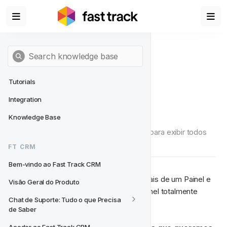
Tutorials
Integration
Widgets
Knowledge Base
Adicione Widgets aos seus Dashboards para exibir todos 
os seus dados.
FT CRM
Bem-vindo ao Fast Track CRM
Os widgets são os componentes principais de um Painel e 
Visão Geral do Produto
são o que permite que você crie seu Painel totalmente 
Chat de Suporte: Tudo o que Precisa 
personalizado no Data Studio.
de Saber