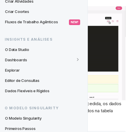
Criar Atividades
Criar Coortes
Fluxos de Trabalho Agênticos
 NEW! 
INSIGHTS E ANÁLISES
O Data Studio
Dashboards
Explorar
Editor de Consultas
Dados Flexíveis e Rígidos
A consulta será executada e, se bem-sucedida, os dados 
O MODELO SINGULARITY
retornados pela sua consulta serão exibidos na tabela 
abaixo.
O Modelo Singularity
Primeiros Passos