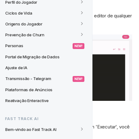
NOVO
Perfil do Jogador
Ciclos de Vida
Clicar em 'Novo' simplesmente limpará o editor de qualquer 
SQL.
Origens do Jogador
Prevenção de Churn
Personas
 NEW! 
Portal de Migração de Dados
Ajuste de IA
Transmissão - Telegram
 NEW! 
Plataformas de Anúncios
Reativação Enteractive
EXECUTAR
FAST TRACK AI
Escreva seu SQL no editor e, clicando em 'Executar', você 
Bem-vindo ao Fast Track AI
permitirá que a consulta seja executada. 