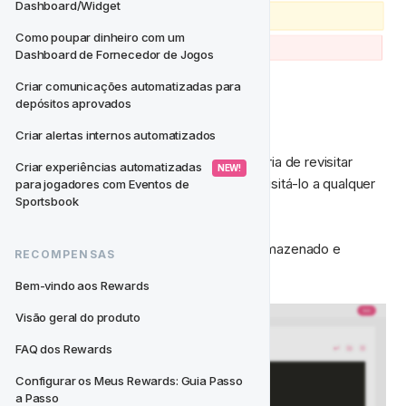
Dashboard/Widget
Como poupar dinheiro com um 
Dashboard de Fornecedor de Jogos
Criar comunicações automatizadas para 
depósitos aprovados
SALVAR
Criar alertas internos automatizados
Se você tiver alguma consulta que gostaria de revisitar 
Criar experiências automatizadas 
 NEW! 
regularmente, pode salvar seu SQL e revisitá-lo a qualquer 
para jogadores com Eventos de 
Sportsbook
momento.
Observe que qualquer SQL salvo será armazenado e 
RECOMPENSAS
acessível apenas na sua conta.
Bem-vindo aos Rewards
Visão geral do produto
FAQ dos Rewards
Configurar os Meus Rewards: Guia Passo 
a Passo