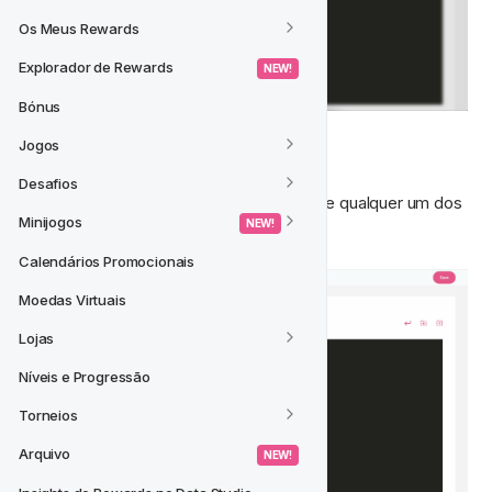
Os Meus Rewards
Explorador de Rewards
 NEW! 
Bónus
Jogos
CARREGAR DE SALVOS
Desafios
Isso permite que você acesse e carregue qualquer um dos 
Minijogos
 NEW! 
seus SQLs salvos do passado. 
Calendários Promocionais
Moedas Virtuais
Lojas
Níveis e Progressão
Torneios
Arquivo
 NEW! 