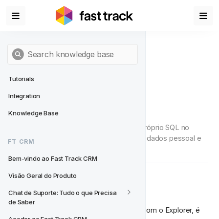
Tutorials
Integration
Editor de Consultas
Knowledge Base
Quer ainda mais dados? Escreva o seu próprio SQL no 
Editor de Consultas; o seu Explorador de dados pessoal e 
FT CRM
avançado.
Bem-vindo ao Fast Track CRM
Visão Geral do Produto
O que é?
Chat de Suporte: Tudo o que Precisa 
de Saber
O Editor de Consultas, em comparação com o Explorer, é 