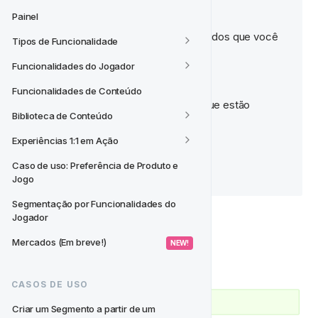
Painel
 Dicas
💡‍
Aqui estão alguns comandos rápidos que você 
Tipos de Funcionalidade
pode usar
ao escrever seu SQL:

Funcionalidades do Jogador
Control + Espaço
Funcionalidades de Conteúdo
Mostrará as tabelas e campos que estão 
Biblioteca de Conteúdo
disponíveis para você. 
Experiências 1:1 em Ação
Command + Enter
Caso de uso: Preferência de Produto e 
Atalho para executar a consulta
Jogo
Segmentação por Funcionalidades do 
Jogador
Mercados (Em breve!)
 NEW! 
Você será assistido com mensagens
CASOS DE USO
Criar um Segmento a partir de um 