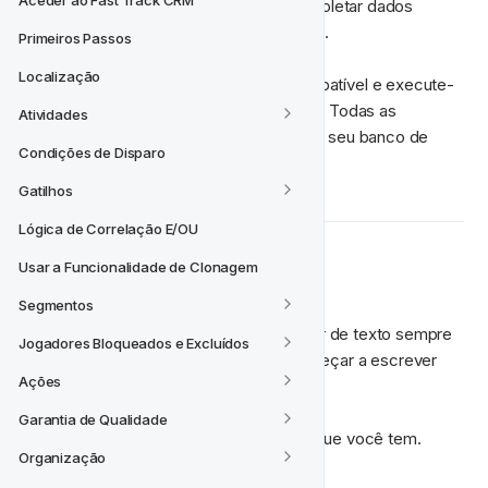
Aceder ao Fast Track CRM
uma maneira mais técnica e flexível de coletar dados 
escrevendo suas próprias consultas SQL.
Primeiros Passos
Localização
Escreva qualquer 
ClickHouse
 SQL compatível e execute-
o para obter os dados que você procura. Todas as 
Atividades
instruções SQL serão executadas contra seu banco de 
Condições de Disparo
dados ClickHouse.
Gatilhos
Lógica de Correlação E/OU
Usar a Funcionalidade de Clonagem
Como usá-lo
Segmentos
Ao entrar no Editor de Consultas, o editor de texto sempre 
Jogadores Bloqueados e Excluídos
será uma tela em branco para você começar a escrever 
Ações
seu próprio SQL.
Garantia de Qualidade
Vamos percorrer as diferentes opções que você tem.
Organização