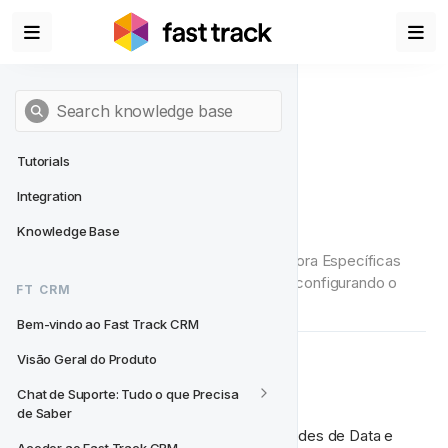
Tutorials
Integration
Criar Atividades
Knowledge Base
Crie rapidamente Atividades de Data e Hora Específicas 
usando linguagem natural. Poupe tempo configurando o 
FT CRM
que precisa em segundos.
Bem-vindo ao Fast Track CRM
Visão Geral do Produto
Criar Atividades SDT
Chat de Suporte: Tudo o que Precisa 
de Saber
Agora você pode começar a criar Atividades de Data e 