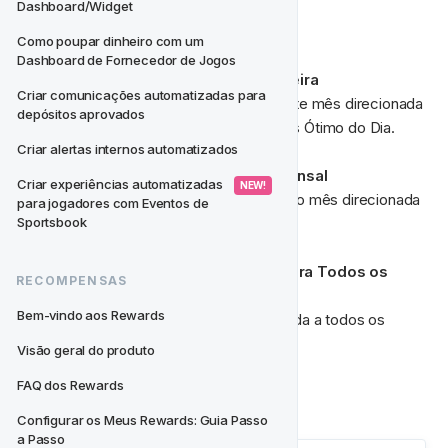
Dashboard/Widget
Casos de Uso
Como poupar dinheiro com um 
Dashboard de Fornecedor de Jogos
🇵🇹 
Criar comunicações automatizadas para 
Criar uma Atividade toda sexta-feira deste mês direcionada 
depósitos aprovados
a jogadores portugueses no Horário Mais Ótimo do Dia.
Criar alertas internos automatizados
💡 
Gatilho de Mudança de Aposta Mensal
Criar experiências automatizadas 
 NEW! 
Executar uma Atividade no primeiro dia do mês direcionada 
para jogadores com Eventos de 
a todos os jogadores VIP às 12:00 UTC.
Sportsbook
📅 
Calendário Diário de Atividades para Todos os 
RECOMPENSAS
Jogadores
Bem-vindo aos Rewards
Agendar uma Atividade por dia direcionada a todos os 
jogadores no Horário Mais Ótimo do Dia.
Visão geral do produto
FAQ dos Rewards
Configurar os Meus Rewards: Guia Passo 
a Passo