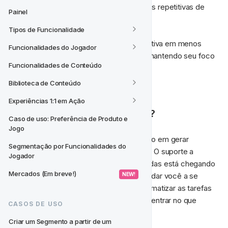
responsivo sem entrada manual ou etapas repetitivas de 
Painel
configuração.
Tipos de Funcionalidade
Agora você pode ir da ideia à Atividade ativa em menos 
Funcionalidades do Jogador
tempo, economizando tempo valioso e mantendo seu foco 
Funcionalidades de Conteúdo
na estratégia em vez da configuração.
Biblioteca de Conteúdo
💡 
E quanto às Atividades 
Experiências 1:1 em Ação
Recorrentes/Automatizadas?
Caso de uso: Preferência de Produto e 
Jogo
No momento, o Fast Track AI está focado em gerar 
Segmentação por Funcionalidades do 
Atividades com Data e Hora Específicas. O suporte a 
Jogador
configurações recorrentes e automatizadas está chegando 
Mercados (Em breve!)
em breve. Faz parte da nossa missão ajudar você a se 
 NEW! 
mover mais rápido, manter-se ágil e automatizar as tarefas 
repetitivas para que você possa se concentrar no que 
CASOS DE USO
realmente importa.
Criar um Segmento a partir de um 