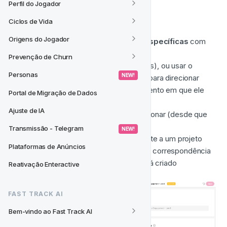
Perfil do Jogador
O Fast Track AI irá:
Ciclos de Vida
Origens do Jogador
Criar 
Atividades de Data e Hora Específicas
 com 
base no seu pedido
Prevenção de Churn
Definir o(s) horário(s) especificado(s), ou usar o 
Personas
 NEW! 
Horário Ótimo do Dia
 por padrão (para direcionar 
cada jogador individual em um momento em que ele 
Portal de Migração de Dados
tem mais probabilidade de interagir)
Ajuste de IA
Incluir o 
Segmento
 que você mencionar (desde que 
exista no seu CRM)
Transmissão - Telegram
 NEW! 
Associar a Atividade automaticamente a um projeto 
Plataformas de Anúncios
com nome semelhante. Se nenhuma correspondência 
for encontrada, um novo projeto será criado
Reativação Enteractive
FAST TRACK AI
Bem-vindo ao Fast Track AI