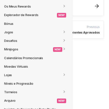
Next
Os Meus Rewards
Criar Coortes
Explorador de Rewards
 NEW! 
Bónus
Previous
Jogos
Adicionar Recipientes Aprovados
Desafios
Minijogos
 NEW! 
Calendários Promocionais
Moedas Virtuais
Lojas
Níveis e Progressão
Torneios
Arquivo
 NEW! 