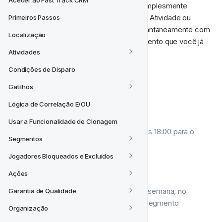
Aceder ao Fast Track CRM
Hora Específicas (SDT) em segundos simplesmente 
pedindo ao Fast Track AI. Seja uma única Atividade ou 
Primeiros Passos
várias de uma vez, elas são geradas instantaneamente com 
Localização
base no seu pedido, com qualquer Segmento que você já 
Atividades
tenha configurado no seu CRM.
Condições de Disparo
🧩 Como Funciona
Gatilhos
Lógica de Correlação E/OU
Apenas digite seu pedido. Por exemplo:
Usar a Funcionalidade de Clonagem
“Criar uma Atividade em 15 de janeiro às 18:00 para o 
Segmentos
Segmento Jogadores VIP.”
Jogadores Bloqueados e Excluídos
Ou:
Ações
“Agendar três Atividades neste fim de semana, no 
Garantia de Qualidade
sábado e domingo às 12:00 usando o Segmento 
Organização
Apostadores Esportivos.”