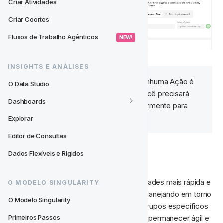
Criar Atividades
Criar Coortes
Fluxos de Trabalho Agênticos
 NEW! 
INSIGHTS E ANÁLISES
🛠️ Uma nota sobre Ações: 
Nenhuma Ação é 
O Data Studio
adicionada automaticamente. Você precisará 
Dashboards
adicioná-las à Atividade posteriormente para 
completar a configuração.
Explorar
Editor de Consultas
Dados Flexíveis e Rígidos
Por que é Útil
Esta atualização torna a criação de Atividades mais rápida e 
O MODELO SINGULARITY
fácil, especialmente quando você está planejando em torno 
O Modelo Singularity
de datas importantes ou segmentando grupos específicos 
de jogadores. É uma maneira simples de permanecer ágil e 
Primeiros Passos